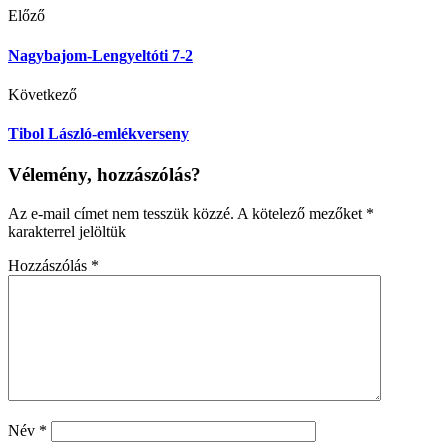
Előző
Nagybajom-Lengyeltóti 7-2
Következő
Tibol László-emlékverseny
Vélemény, hozzászólás?
Az e-mail címet nem tesszük közzé.
A kötelező mezőket
*
karakterrel jelöltük
Hozzászólás
*
Név
*