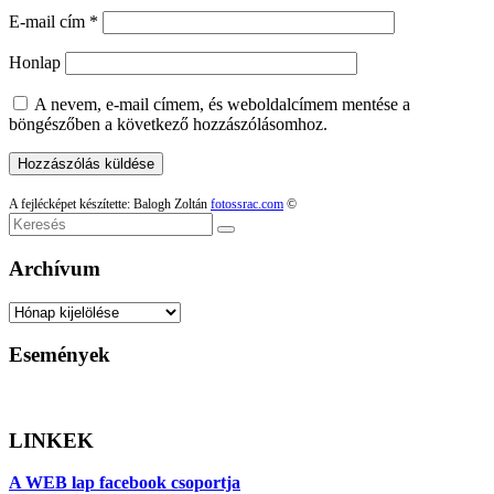
E-mail cím
*
Honlap
A nevem, e-mail címem, és weboldalcímem mentése a
böngészőben a következő hozzászólásomhoz.
A fejlécképet készítette: Balogh Zoltán
fotossrac.com
©
Keresés
Archívum
Archívum
Események
LINKEK
A WEB lap facebook csoportja