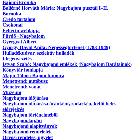
Bajomi krónika
Ballérné Horváth Mária: Nagybajom pusztái I–II.
Boronka
Credo tartalom
Csokonai
Fehértó weblapja
Fürdő - Nagybajom
Gyergyai Albert
György Dávid Anita: Népességtörténet (1783-1949)
Hulladékudvar, szelektív hulladék
Idegenvezetés
Istvan Szabó: Nagybajomi emlékek (Nagybajom Barátainak)
Könyvtár honlapja
Major Tibor: Bajom humora
Menetrend: autóbusz
Menetrend: vonat
Múzeum
Nagybajom időjárása
Nagybajom időjárása óránként, radarkép, kettő hetes
előrejelzés
Nagybajom történelméből
Nagybajom.lap.hu
Nagybajomi alapítványok
Nagybajomi rendeletek
Orvosi rendelés, ügyelet