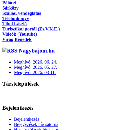
Pálóczi
Sárközy
Szállás, vendéglátás
Telefonkönyv
Tibol László
Turisztikai portál (Zs.V.K.E.)
Videók (Youtube)
Virág Benedek
Nagybajom.hu
Meghívó: 2026. 06. 24.
Meghívó: 2026. 05. 27.
Meghívó: 2026. 03 11.
Társtelepülések
Bejelentkezés
Bejelentkezés
Bejegyzések hírcsatorna
Hozzászólások hírcsatorna