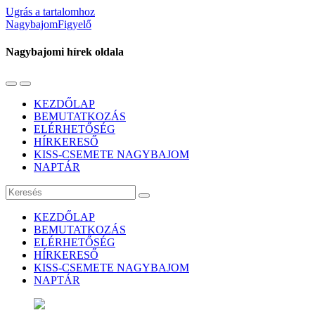
Ugrás a tartalomhoz
NagybajomFigyelő
Nagybajomi hírek oldala
Váltás
Használja
a
a
KEZDŐLAP
mobil
keresés
BEMUTATKOZÁS
menüre
mezőt
ELÉRHETŐSÉG
HÍRKERESŐ
KISS-CSEMETE NAGYBAJOM
NAPTÁR
Keresés
KEZDŐLAP
BEMUTATKOZÁS
ELÉRHETŐSÉG
HÍRKERESŐ
KISS-CSEMETE NAGYBAJOM
NAPTÁR