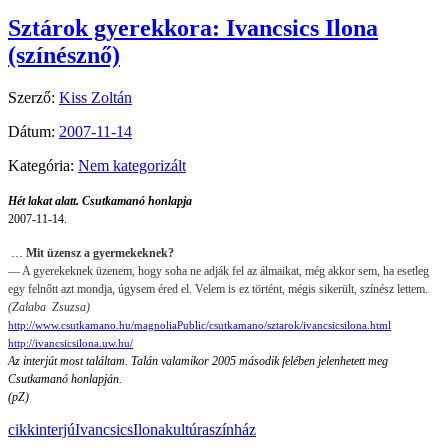
Sztárok gyerekkora: Ivancsics Ilona
(színésznő)
Szerző:
Kiss Zoltán
Dátum:
2007-11-14
Kategória:
Nem kategorizált
Hét lakat alatt. Csutkamanó honlapja
2007-11-14.
…
Mit üzensz a gyermekeknek?
— A gyerekeknek üzenem, hogy soha ne adják fel az álmaikat, még akkor sem, ha esetleg
egy felnőtt azt mondja, úgysem éred el. Velem is ez történt, mégis sikerült, színész lettem.
(Zalaba
Zsuzsa)
http://www.csutkamano.hu/magnoliaPublic/csutkamano/sztarok/ivancsicsilona.html
http://ivancsicsilona.uw.hu/
Az interjút most találtam. Talán valamikor 2005 második felében jelenhetett meg
Csutkamanó honlapján.
(pZ)
cikk
interjú
IvancsicsIlona
kultúra
színház