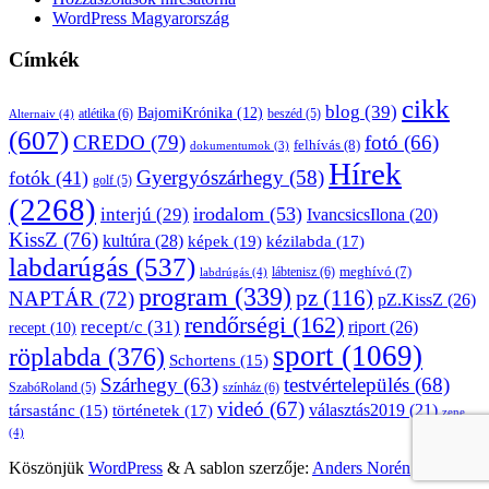
WordPress Magyarország
Címkék
cikk
blog
(39)
BajomiKrónika
(12)
atlétika
(6)
beszéd
(5)
Alternaiv
(4)
(607)
CREDO
(79)
fotó
(66)
felhívás
(8)
dokumentumok
(3)
Hírek
Gyergyószárhegy
(58)
fotók
(41)
golf
(5)
(2268)
irodalom
(53)
interjú
(29)
IvancsicsIlona
(20)
KissZ
(76)
kultúra
(28)
képek
(19)
kézilabda
(17)
labdarúgás
(537)
lábtenisz
(6)
meghívó
(7)
labdrúgás
(4)
program
(339)
pz
(116)
NAPTÁR
(72)
pZ.KissZ
(26)
rendőrségi
(162)
recept/c
(31)
riport
(26)
recept
(10)
sport
(1069)
röplabda
(376)
Schortens
(15)
Szárhegy
(63)
testvértelepülés
(68)
SzabóRoland
(5)
színház
(6)
videó
(67)
választás2019
(21)
társastánc
(15)
történetek
(17)
zene
(4)
Köszönjük
WordPress
&
A sablon szerzője:
Anders Norén