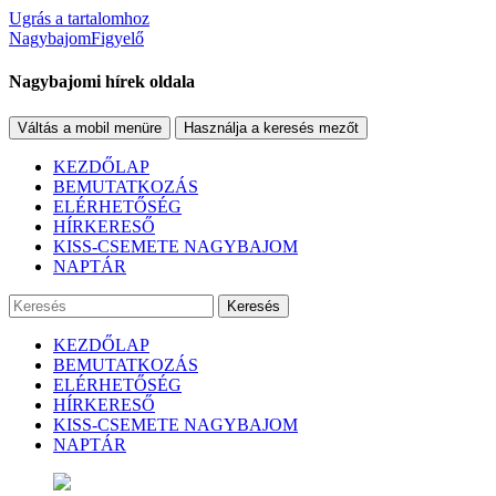
Ugrás a tartalomhoz
NagybajomFigyelő
Nagybajomi hírek oldala
Váltás a mobil menüre
Használja a keresés mezőt
KEZDŐLAP
BEMUTATKOZÁS
ELÉRHETŐSÉG
HÍRKERESŐ
KISS-CSEMETE NAGYBAJOM
NAPTÁR
Keresés
KEZDŐLAP
BEMUTATKOZÁS
ELÉRHETŐSÉG
HÍRKERESŐ
KISS-CSEMETE NAGYBAJOM
NAPTÁR