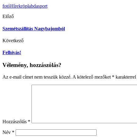
fotó
Hírek
röplabda
sport
Előző
Szemétszállítás Nagybajomból
Következő
Felhívás!
Vélemény, hozzászólás?
Az e-mail címet nem tesszük közzé.
A kötelező mezőket
*
karakterrel 
Hozzászólás
*
Név
*