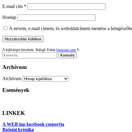
E-mail cím
*
Honlap
A nevem, e-mail címem, és weboldalcímem mentése a böngészőb
A fejlécképet készítette: Balogh Zoltán
fotossrac.com
©
Keresés
Archívum
Archívum
Események
LINKEK
A WEB lap facebook csoportja
Bajomi krónika