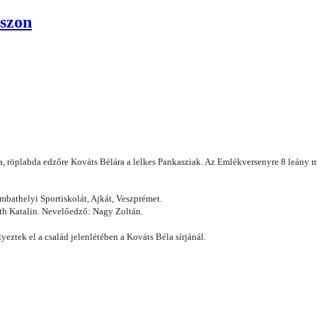
szon
, röplabda edzőre Kováts Bélára a lelkes Pankasziak. Az Emlékversenyre 8 leány mi
athelyi Sportiskolát, Ajkát, Veszprémet.
h Katalin. Nevelőedző: Nagy Zoltán.
eztek el a család jelenlétében a Kováts Béla sírjánál.