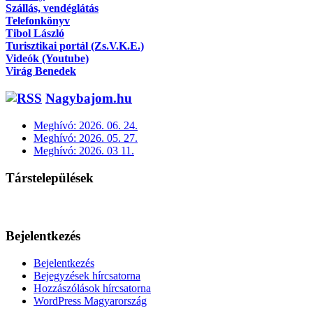
Szállás, vendéglátás
Telefonkönyv
Tibol László
Turisztikai portál (Zs.V.K.E.)
Videók (Youtube)
Virág Benedek
Nagybajom.hu
Meghívó: 2026. 06. 24.
Meghívó: 2026. 05. 27.
Meghívó: 2026. 03 11.
Társtelepülések
Bejelentkezés
Bejelentkezés
Bejegyzések hírcsatorna
Hozzászólások hírcsatorna
WordPress Magyarország