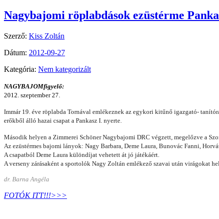
Nagybajomi röplabdások ezüstérme Panka
Szerző:
Kiss Zoltán
Dátum:
2012-09-27
Kategória:
Nem kategorizált
NAGYBAJOMfigyelő:
2012. szeptember 27.
Immár 19. éve röplabda Tornával emlékeznek az egykori kitűnő igazgató- tanítóra
erőkből álló hazai csapat a Pankasz I. nyerte.
Második helyen a Zimmerei Schöner Nagybajomi DRC végzett, megelőzve a Szomb
Az ezüstérmes bajomi lányok: Nagy Barbara, Deme Laura, Bunovác Fanni, Horvát
A csapatból Deme Laura különdíjat vehetett át jó játékáért.
A verseny zárásaként a sportolók Nagy Zoltán emlékező szavai után virágokat hely
dr. Barna Angéla
FOTÓK ITT!!!>>>