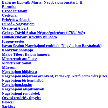
Ballérné Horváth Mária: Nagybajom pusztái I–II.
Boronka
Credo tartalom
Csokonai
Fehértó weblapja
Fürdő - Nagybajom
Gyergyai Albert
György Dávid Anita: Népességtörténet (1783-1949)
Hulladékudvar, szelektív hulladék
Idegenvezetés
Istvan Szabó: Nagybajomi emlékek (Nagybajom Barátainak)
Könyvtár honlapja
Major Tibor: Bajom humora
Menetrend: autóbusz
Menetrend: vonat
Múzeum
Nagybajom időjárása
Nagybajom időjárása óránként, radarkép, kettő hetes előrejelzés
Nagybajom történelméből
Nagybajom.lap.hu
Nagybajomi alapítványok
Nagybajomi rendeletek
Orvosi rendelés, ügyelet
Pálóczi
Sárközy