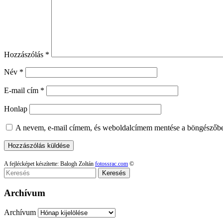
Hozzászólás
*
Név
*
E-mail cím
*
Honlap
A nevem, e-mail címem, és weboldalcímem mentése a böngészőb
A fejlécképet készítette: Balogh Zoltán
fotossrac.com
©
Keresés
Archívum
Archívum