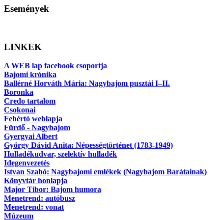
Események
LINKEK
A WEB lap facebook csoportja
Bajomi krónika
Ballérné Horváth Mária: Nagybajom pusztái I–II.
Boronka
Credo tartalom
Csokonai
Fehértó weblapja
Fürdő - Nagybajom
Gyergyai Albert
György Dávid Anita: Népességtörténet (1783-1949)
Hulladékudvar, szelektív hulladék
Idegenvezetés
Istvan Szabó: Nagybajomi emlékek (Nagybajom Barátainak)
Könyvtár honlapja
Major Tibor: Bajom humora
Menetrend: autóbusz
Menetrend: vonat
Múzeum