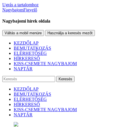
Ugrás a tartalomhoz
NagybajomFigyelő
Nagybajomi hírek oldala
Váltás a mobil menüre
Használja a keresés mezőt
KEZDŐLAP
BEMUTATKOZÁS
ELÉRHETŐSÉG
HÍRKERESŐ
KISS-CSEMETE NAGYBAJOM
NAPTÁR
Keresés
KEZDŐLAP
BEMUTATKOZÁS
ELÉRHETŐSÉG
HÍRKERESŐ
KISS-CSEMETE NAGYBAJOM
NAPTÁR