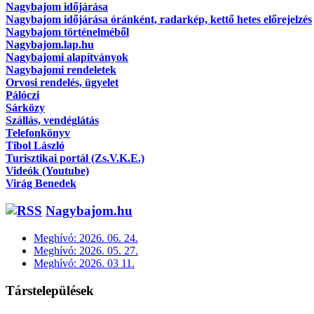
Nagybajom időjárása
Nagybajom időjárása óránként, radarkép, kettő hetes előrejelzés
Nagybajom történelméből
Nagybajom.lap.hu
Nagybajomi alapítványok
Nagybajomi rendeletek
Orvosi rendelés, ügyelet
Pálóczi
Sárközy
Szállás, vendéglátás
Telefonkönyv
Tibol László
Turisztikai portál (Zs.V.K.E.)
Videók (Youtube)
Virág Benedek
Nagybajom.hu
Meghívó: 2026. 06. 24.
Meghívó: 2026. 05. 27.
Meghívó: 2026. 03 11.
Társtelepülések