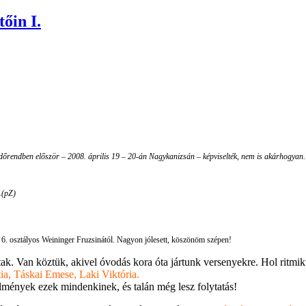
őin I.
őrendben először – 2008. április 19 – 20-án Nagykanizsán – képviselték, nem is akárhogyan.
.
(pZ)
ó 6. osztályos Weininger Fruzsinától. Nagyon jólesett, köszönöm szépen!
k. Van köztük, akivel óvodás kora óta jártunk versenyekre. Hol ritmiku
ia, Táskai Emese, Laki Viktória.
mények ezek mindenkinek, és talán még lesz folytatás!