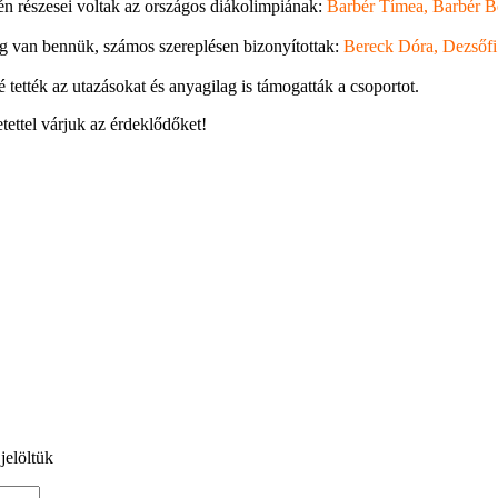
tén részesei voltak az országos diákolimpiának:
Barbér Tímea, Barbér B
ég van bennük, számos szereplésen bizonyítottak:
Bereck Dóra, Dezsőfi 
 tették az utazásokat és anyagilag is támogatták a csoportot.
tettel várjuk az érdeklődőket!
jelöltük