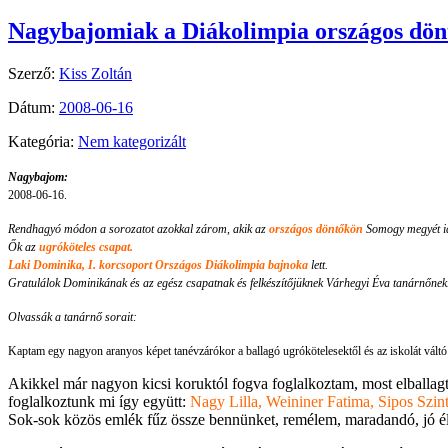
Nagybajomiak a Diákolimpia országos dönt
Szerző:
Kiss Zoltán
Dátum:
2008-06-16
Kategória:
Nem kategorizált
Nagybajom:
2008-06-16.
Rendhagyó módon a sorozatot azokkal zárom, akik az
országos döntőkön
Somogy megyét id
Ők az
ugróköteles csapat.
Laki Dominika
, I. korcsoport Országos Diákolimpia bajnoka
lett.
Gratulálok Dominikának és az egész csapatnak és felkészítőjüknek Várhegyi Éva tanárnőnek
Olvassák a tanárnő sorait:
Kaptam egy nagyon aranyos képet tanévzárókor a ballagó ugrókötelesektől és az iskolát vált
Akikkel már nagyon kicsi koruktól fogva foglalkoztam, most elballagta
foglalkoztunk mi így együtt:
Nagy Lilla, Weininer Fatima, Sipos Szint
Sok-sok közös emlék fűz össze bennünket, remélem, maradandó, jó él