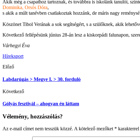
Akik még a csapathoz tartoznak, és továbbra is iskolánk tanulói, szin
Dominika, Orsós Dóra
,
s akik a múlt tanévben csatlakoztak hozzánk, de máris nagy reménys
Köszönet Tibol Verának a sok segítségért, s a szülőknek, akik lehetővé
Következő fellépésünk június 28-án lesz a kiskorpádi falunapon, szere
Várhegyi Éva
Hírek
sport
Előző
Labdarúgás > Megye I. > 30. forduló
Következő
Gólyás fesztivál – ahogyan én láttam
Vélemény, hozzászólás?
Az e-mail címet nem tesszük közzé.
A kötelező mezőket
*
karakterrel 