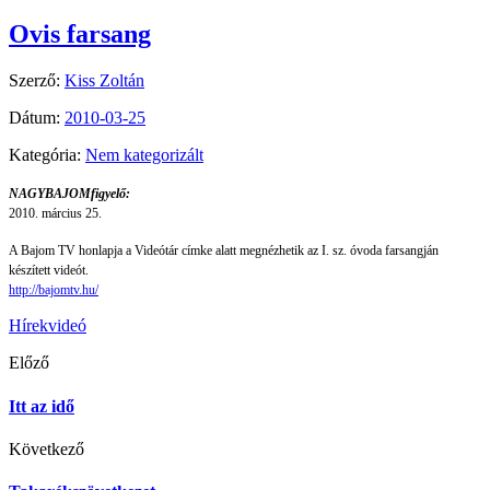
Ovis farsang
Szerző:
Kiss Zoltán
Dátum:
2010-03-25
Kategória:
Nem kategorizált
NAGYBAJOMfigyelő:
2010. március 25.
A Bajom TV honlapja a Videótár címke alatt megnézhetik az I. sz. óvoda farsangján
készített videót.
http://bajomtv.hu/
Hírek
videó
Előző
Itt az idő
Következő