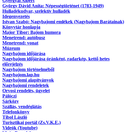
Gyergyai Albert
György Dávid Anita: Népességtörténet (1783-1949)
Hulladékudvar, szelektív hulladék
Idegenvezetés
Istvan Szabó: Nagybajomi emlékek (Nagybajom Barátainak)
Könyvtár honlapja
Major Tibor: Bajom humora
Menetrend: autóbusz
Menetrend: vonat
Múzeum
Nagybajom időjárása
Nagybajom időjárása óránként, radarkép, kettő hetes
előrejelzés
Nagybajom történelméből
Nagybajom.lap.hu
Nagybajomi alapítványok
Nagybajomi rendeletek
Orvosi rendelés, ügyelet
Pálóczi
Sárközy
Szállás, vendéglátás
Telefonkönyv
Tibol László
Turisztikai portál (Zs.V.K.E.)
Videók (Youtube)