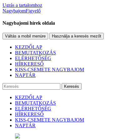
Ugrás a tartalomhoz
NagybajomFigyelő
Nagybajomi hírek oldala
Váltás a mobil menüre
Használja a keresés mezőt
KEZDŐLAP
BEMUTATKOZÁS
ELÉRHETŐSÉG
HÍRKERESŐ
KISS-CSEMETE NAGYBAJOM
NAPTÁR
Keresés
KEZDŐLAP
BEMUTATKOZÁS
ELÉRHETŐSÉG
HÍRKERESŐ
KISS-CSEMETE NAGYBAJOM
NAPTÁR