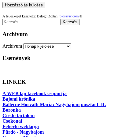
A fejlécképet készítette: Balogh Zoltán
fotossrac.com
©
Keresés
Archívum
Archívum
Események
LINKEK
A WEB lap facebook csoportja
Bajomi krónika
Ballérné Horváth Mária: Nagybajom pusztái I–II.
Boronka
Credo tartalom
Csokonai
Fehértó weblapja
Fürdő - Nagybajom