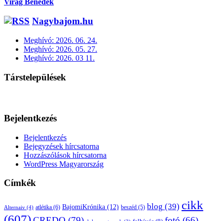
Virág Benedek
Nagybajom.hu
Meghívó: 2026. 06. 24.
Meghívó: 2026. 05. 27.
Meghívó: 2026. 03 11.
Társtelepülések
Bejelentkezés
Bejelentkezés
Bejegyzések hírcsatorna
Hozzászólások hírcsatorna
WordPress Magyarország
Címkék
cikk
blog
(39)
BajomiKrónika
(12)
atlétika
(6)
beszéd
(5)
Alternaiv
(4)
(607)
CREDO
(79)
fotó
(66)