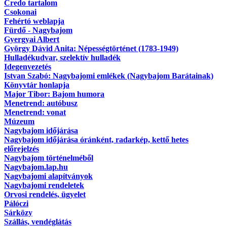
Credo tartalom
Csokonai
Fehértó weblapja
Fürdő - Nagybajom
Gyergyai Albert
György Dávid Anita: Népességtörténet (1783-1949)
Hulladékudvar, szelektív hulladék
Idegenvezetés
Istvan Szabó: Nagybajomi emlékek (Nagybajom Barátainak)
Könyvtár honlapja
Major Tibor: Bajom humora
Menetrend: autóbusz
Menetrend: vonat
Múzeum
Nagybajom időjárása
Nagybajom időjárása óránként, radarkép, kettő hetes
előrejelzés
Nagybajom történelméből
Nagybajom.lap.hu
Nagybajomi alapítványok
Nagybajomi rendeletek
Orvosi rendelés, ügyelet
Pálóczi
Sárközy
Szállás, vendéglátás