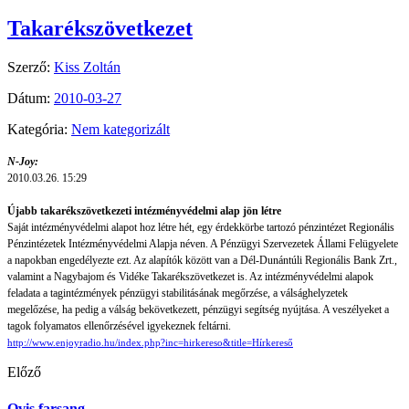
Takarékszövetkezet
Szerző:
Kiss Zoltán
Dátum:
2010-03-27
Kategória:
Nem kategorizált
N-Joy:
2010.03.26. 15:29
Újabb takarékszövetkezeti intézményvédelmi alap jön létre
Saját intézményvédelmi alapot hoz létre hét, egy érdekkörbe tartozó pénzintézet Regionális
Pénzintézetek Intézményvédelmi Alapja néven. A Pénzügyi Szervezetek Állami Felügyelete
a napokban engedélyezte ezt. Az alapítók között van a Dél-Dunántúli Regionális Bank Zrt.,
valamint a Nagybajom és Vidéke Takarékszövetkezet is. Az intézményvédelmi alapok
feladata a tagintézmények pénzügyi stabilitásának megőrzése, a válsághelyzetek
megelőzése, ha pedig a válság bekövetkezett, pénzügyi segítség nyújtása. A veszélyeket a
tagok folyamatos ellenőrzésével igyekeznek feltárni.
http://www.enjoyradio.hu/index.php?inc=hirkereso&title=Hírkereső
Előző
Ovis farsang