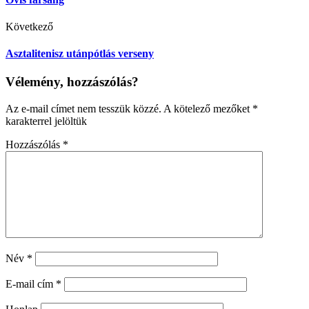
Következő
Asztalitenisz utánpótlás verseny
Vélemény, hozzászólás?
Az e-mail címet nem tesszük közzé.
A kötelező mezőket
*
karakterrel jelöltük
Hozzászólás
*
Név
*
E-mail cím
*