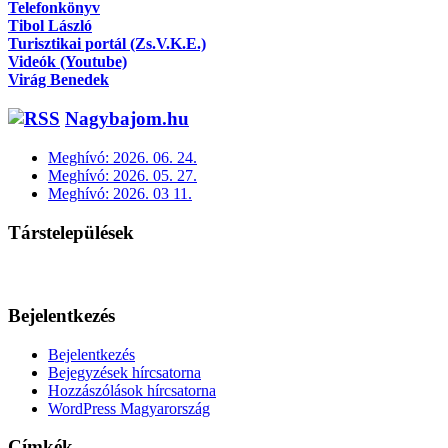
Telefonkönyv
Tibol László
Turisztikai portál (Zs.V.K.E.)
Videók (Youtube)
Virág Benedek
Nagybajom.hu
Meghívó: 2026. 06. 24.
Meghívó: 2026. 05. 27.
Meghívó: 2026. 03 11.
Társtelepülések
Bejelentkezés
Bejelentkezés
Bejegyzések hírcsatorna
Hozzászólások hírcsatorna
WordPress Magyarország
Címkék