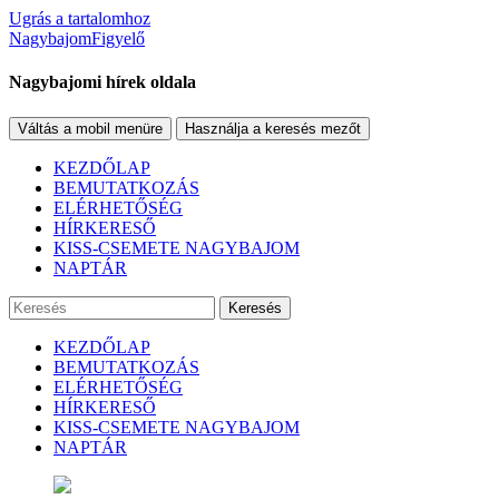
Ugrás a tartalomhoz
NagybajomFigyelő
Nagybajomi hírek oldala
Váltás a mobil menüre
Használja a keresés mezőt
KEZDŐLAP
BEMUTATKOZÁS
ELÉRHETŐSÉG
HÍRKERESŐ
KISS-CSEMETE NAGYBAJOM
NAPTÁR
Keresés
KEZDŐLAP
BEMUTATKOZÁS
ELÉRHETŐSÉG
HÍRKERESŐ
KISS-CSEMETE NAGYBAJOM
NAPTÁR