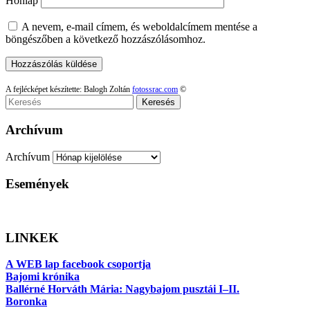
Honlap
A nevem, e-mail címem, és weboldalcímem mentése a
böngészőben a következő hozzászólásomhoz.
A fejlécképet készítette: Balogh Zoltán
fotossrac.com
©
Keresés
Archívum
Archívum
Események
LINKEK
A WEB lap facebook csoportja
Bajomi krónika
Ballérné Horváth Mária: Nagybajom pusztái I–II.
Boronka