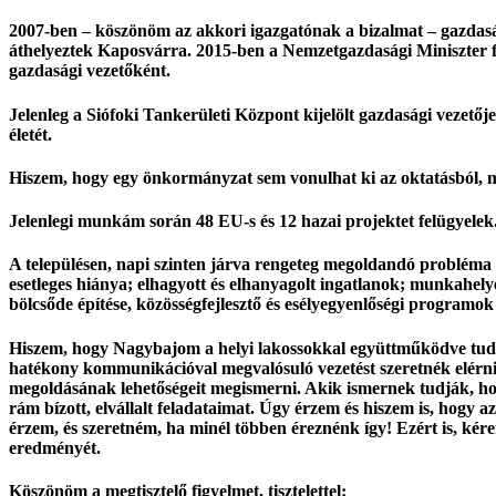
2007-ben – köszönöm az akkori igazgatónak a bizalmat – gazdaság
áthelyeztek Kaposvárra. 2015-ben a Nemzetgazdasági Miniszter fe
gazdasági vezetőként.
Jelenleg a Siófoki Tankerületi Központ kijelölt gazdasági vezető
életét.
Hiszem, hogy egy önkormányzat sem vonulhat ki az oktatásból, me
Jelenlegi munkám során 48 EU-s és 12 hazai projektet felügyele
A településen, napi szinten járva rengeteg megoldandó probléma tá
esetleges hiánya; elhagyott és elhanyagolt ingatlanok; munkahely
bölcsőde építése, közösségfejlesztő és esélyegyenlőségi programok 
Hiszem, hogy Nagybajom a helyi lakossokkal együttműködve tud
hatékony kommunikációval megvalósuló vezetést szeretnék elérni,
megoldásának lehetőségeit megismerni. Akik ismernek tudják, h
rám bízott, elvállalt feladataimat. Úgy érzem és hiszem is, hog
érzem, és szeretném, ha minél többen éreznénk így! Ezért is, kér
eredményét.
Köszönöm a megtisztelő figyelmet, tisztelettel: