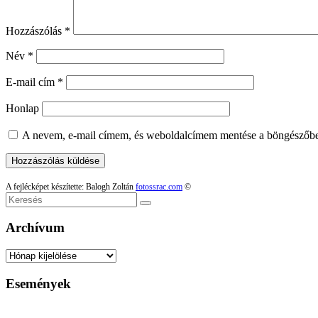
Hozzászólás
*
Név
*
E-mail cím
*
Honlap
A nevem, e-mail címem, és weboldalcímem mentése a böngészőb
A fejlécképet készítette: Balogh Zoltán
fotossrac.com
©
Keresés
Archívum
Archívum
Események