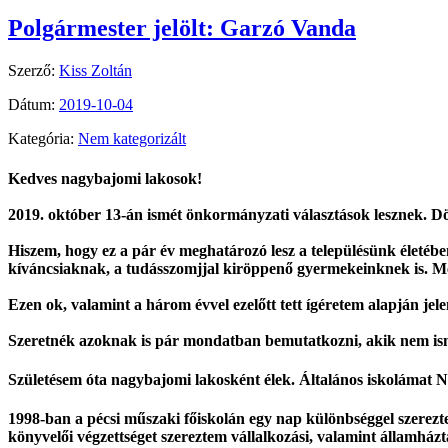
Polgármester jelölt: Garzó Vanda
Szerző:
Kiss Zoltán
Dátum:
2019-10-04
Kategória:
Nem kategorizált
Kedves nagybajomi lakosok!
*
2019. október 13-án ismét önkormányzati választások lesznek. D
*
Hiszem, hogy ez a pár év meghatározó lesz a településünk életében
kíváncsiaknak, a tudásszomjjal kiröppenő gyermekeinknek is. Mer
*
Ezen ok, valamint a három évvel ezelőtt tett ígéretem alapján je
*
Szeretnék azoknak is pár mondatban bemutatkozni, akik nem is
Születésem óta nagybajomi lakosként élek. Általános iskolámat
1998-ban a pécsi műszaki főiskolán egy nap különbséggel szerez
könyvelői végzettséget szereztem vállalkozási, valamint államházt