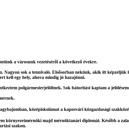
öntünk a városunk vezetéséről a következő évekre.
. Nagyon sok a tennivaló. Elsősorban nekünk, akik itt képzeljük leé
t kell egy hely, ahova mindig jó hazajönni.
lentkeztem polgármesterjelöltnek. Sok bátorítást kaptam a jelölése
mernek.
 Nagybajomban, középiskolámat a kaposvári közgazdasági szakközé
tem környezetmérnöki majd mérnöktanári diplomát. Később a zalaeg
artási szakon.