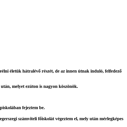
lni életük hátralévő részét, de az innen útnak induló, felfedező
m után, melyet ezúton is nagyon köszönök.
piskolában fejeztem be.
erszegi számviteli főiskolát végeztem el, mely után mérlegképes