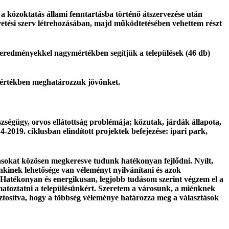
a közoktatás állami fenntartásba történő átszervezése után
gvetési szerv létrehozásában, majd működtetésében vehettem részt
és eredményekkel nagymértékben segítjük a települések (46 db)
ymértékben meghatározzuk jövőnket.
szségügy, orvos ellátottság problémája; közutak, járdák állapota,
2019. ciklusban elindított projektek befejezése: ipari park,
okat közösen megkeresve tudunk hatékonyan fejlődni. Nyílt,
kinek lehetősége van véleményt nyilvánítani és azok
Hatékonyan és energikusan, legjobb tudásom szerint végzem el a
matoztatni a településünkért. Szeretem a városunk, a miénknek
iztosítva, hogy a többség véleménye határozza meg a választások