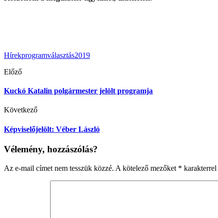
Hírek
program
választás2019
Előző
Kuckó Katalin polgármester jelölt programja
Következő
Képviselőjelölt: Véber László
Vélemény, hozzászólás?
Az e-mail címet nem tesszük közzé.
A kötelező mezőket
*
karakterrel 