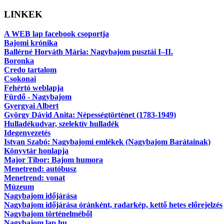
LINKEK
A WEB lap facebook csoportja
Bajomi krónika
Ballérné Horváth Mária: Nagybajom pusztái I–II.
Boronka
Credo tartalom
Csokonai
Fehértó weblapja
Fürdő - Nagybajom
Gyergyai Albert
György Dávid Anita: Népességtörténet (1783-1949)
Hulladékudvar, szelektív hulladék
Idegenvezetés
Istvan Szabó: Nagybajomi emlékek (Nagybajom Barátainak)
Könyvtár honlapja
Major Tibor: Bajom humora
Menetrend: autóbusz
Menetrend: vonat
Múzeum
Nagybajom időjárása
Nagybajom időjárása óránként, radarkép, kettő hetes előrejelzés
Nagybajom történelméből
Nagybajom.lap.hu