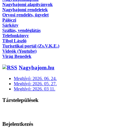
Nagybajomi alapítványok
Nagybajomi rendeletek
Orvosi rendelés, ügyelet
Pálóczi
Sárközy
Szállás, vendéglátás
Telefonkönyv
Tibol László
Turisztikai portál (Zs.V.K.E.)
Videók (Youtube)
Virág Benedek
Nagybajom.hu
Meghívó: 2026. 06. 24.
Meghívó: 2026. 05. 27.
Meghívó: 2026. 03 11.
Társtelepülések
Bejelentkezés