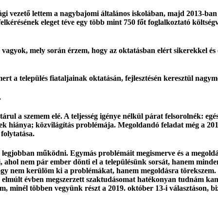
i vezető lettem a nagybajomi általános iskolában, majd 2013-ban 
lkérésének eleget téve egy több mint 750 főt foglalkoztató költsé
je vagyok, mely során érzem, hogy az oktatásban elért sikerekkel 
rt a település fiataljainak oktatásán, fejlesztésén keresztül nag
k.
rul a szemem elé. A teljesség igénye nélkül párat felsorolnék: egé
ek hiánya; közvilágítás problémája. Megoldandó feladat még a 2014-
folytatása.
 legjobban működni. Egymás problémáit megismerve és a megoldás
 ahol nem pár ember dönti el a településünk sorsát, hanem minden
ogy nem kerülöm ki a problémákat, hanem megoldásra törekszem. 
y az elmúlt évben megszerzett szaktudásomat hatékonyan tudnám ka
em, minél többen vegyünk részt a 2019. október 13-i választáson, b