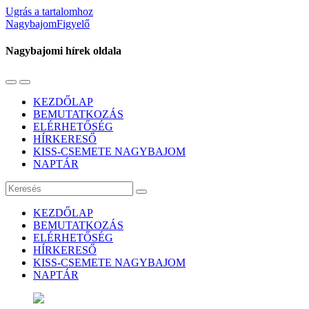
Ugrás a tartalomhoz
NagybajomFigyelő
Nagybajomi hírek oldala
Váltás
Használja
a
a
KEZDŐLAP
mobil
keresés
BEMUTATKOZÁS
menüre
mezőt
ELÉRHETŐSÉG
HÍRKERESŐ
KISS-CSEMETE NAGYBAJOM
NAPTÁR
Keresés
KEZDŐLAP
BEMUTATKOZÁS
ELÉRHETŐSÉG
HÍRKERESŐ
KISS-CSEMETE NAGYBAJOM
NAPTÁR