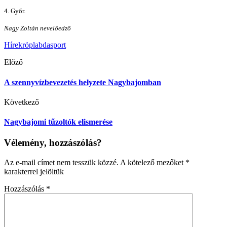
4. Győr.
Nagy Zoltán nevelőedző
Hírek
röplabda
sport
Előző
A szennyvízbevezetés helyzete Nagybajomban
Következő
Nagybajomi tűzoltók elismerése
Vélemény, hozzászólás?
Az e-mail címet nem tesszük közzé.
A kötelező mezőket
*
karakterrel jelöltük
Hozzászólás
*