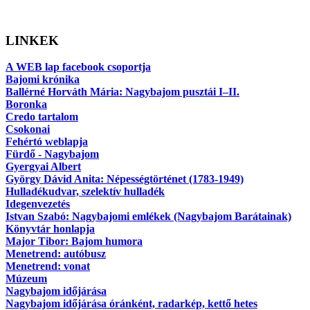
LINKEK
A WEB lap facebook csoportja
Bajomi krónika
Ballérné Horváth Mária: Nagybajom pusztái I–II.
Boronka
Credo tartalom
Csokonai
Fehértó weblapja
Fürdő - Nagybajom
Gyergyai Albert
György Dávid Anita: Népességtörténet (1783-1949)
Hulladékudvar, szelektív hulladék
Idegenvezetés
Istvan Szabó: Nagybajomi emlékek (Nagybajom Barátainak)
Könyvtár honlapja
Major Tibor: Bajom humora
Menetrend: autóbusz
Menetrend: vonat
Múzeum
Nagybajom időjárása
Nagybajom időjárása óránként, radarkép, kettő hetes