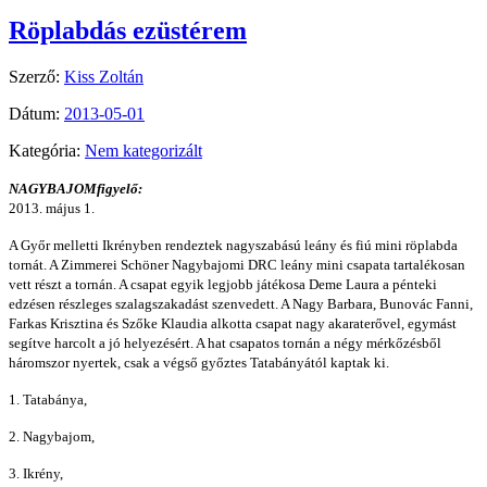
Röplabdás ezüstérem
Szerző:
Kiss Zoltán
Dátum:
2013-05-01
Kategória:
Nem kategorizált
NAGYBAJOMfigyelő:
2013. május 1.
A Győr melletti Ikrényben rendeztek nagyszabású leány és fiú mini röplabda
tornát. A Zimmerei Schöner Nagybajomi DRC leány mini csapata tartalékosan
vett részt a tornán. A csapat egyik legjobb játékosa Deme Laura a pénteki
edzésen részleges szalagszakadást szenvedett. A Nagy Barbara, Bunovác Fanni,
Farkas Krisztina és Szőke Klaudia alkotta csapat nagy akaraterővel, egymást
segítve harcolt a jó helyezésért. A hat csapatos tornán a négy mérkőzésből
háromszor nyertek, csak a végső győztes Tatabányától kaptak ki.
1. Tatabánya,
2. Nagybajom,
3. Ikrény,