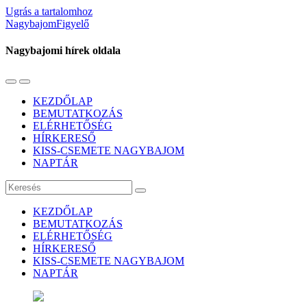
Ugrás a tartalomhoz
NagybajomFigyelő
Nagybajomi hírek oldala
Váltás
Használja
a
a
KEZDŐLAP
mobil
keresés
BEMUTATKOZÁS
menüre
mezőt
ELÉRHETŐSÉG
HÍRKERESŐ
KISS-CSEMETE NAGYBAJOM
NAPTÁR
Keresés
KEZDŐLAP
BEMUTATKOZÁS
ELÉRHETŐSÉG
HÍRKERESŐ
KISS-CSEMETE NAGYBAJOM
NAPTÁR