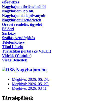
előrejelzés
Nagybajom történelméből
Nagybajom.lap.hu
Nagybajomi alapítványok
Nagybajomi rendeletek
Orvosi rendelés, ügyelet
Pálóczi
Sárközy
Szállás, vendéglátás
Telefonkönyv
Tibol László
Turisztikai portál (Zs.V.K.E.)
Videók (Youtube)
Virág Benedek
Nagybajom.hu
Meghívó: 2026. 06. 24.
Meghívó: 2026. 05. 27.
Meghívó: 2026. 03 11.
Társtelepülések