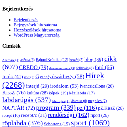
Bejelentkezés
Bejelentkezés
Bejegyzések hírcsatorna
Hozzászólások hírcsatorna
WordPress Magyarország
Címkék
cikk
blog
(39)
BajomiKrónika
(12)
atlétika
(6)
beszéd
(5)
Alternaiv
(4)
(607)
CREDO
(79)
fotó
(66)
felhívás
(8)
dokumentumok
(3)
Hírek
Gyergyószárhegy
(58)
fotók
(41)
golf
(5)
(2268)
irodalom
(53)
interjú
(29)
IvancsicsIlona
(20)
KissZ
(76)
kultúra
(28)
képek
(19)
kézilabda
(17)
labdarúgás
(537)
lábtenisz
(6)
meghívó
(7)
labdrúgás
(4)
program
(339)
pz
(116)
NAPTÁR
(72)
pZ.KissZ
(26)
rendőrségi
(162)
recept/c
(31)
riport
(26)
recept
(10)
sport
(1069)
röplabda
(376)
Schortens
(15)