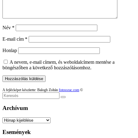
Név
*
E-mail cím
*
Honlap
A nevem, e-mail címem, és weboldalcímem mentése a
böngészőben a következő hozzászólásomhoz.
A fejlécképet készítette: Balogh Zoltán
fotossrac.com
©
Keresés
Archívum
Archívum
Események