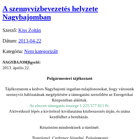
A szennyvízbevezetés helyzete
Nagybajomban
Szerző:
Kiss Zoltán
Dátum:
2013-04-22
Kategória:
Nem kategorizált
NAGYBAJOMfigyelő:
2013. április 22.
Polgármesteri tájékoztató
Tájékoztatom a kedves Nagybajomi ingatlan-tulajdonosokat, hogy városunk
szennyvíz hálózatának megépítésére a támogatási szerződést az Energetikai
Központban aláírtuk.
Az elnyert támogatás összege 1 225 577 911 Ft.
A következő lépés a kivitelező kiválasztása közbeszerzés útján, és utána
kezdődhet a beruházás.
Köszönöm mindenkinek a türelmét.
Tisztelettel: Czeferner Józsefné, Polgármester