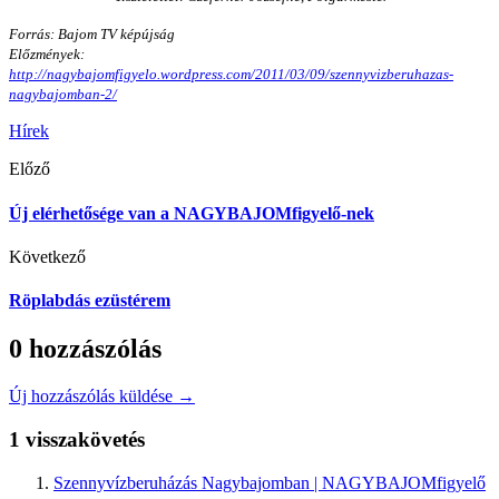
Forrás: Bajom TV képújság
Előzmények:
http://nagybajomfigyelo.wordpress.com/2011/03/09/szennyvizberuhazas-
nagybajomban-2/
Hírek
Előző
Új elérhetősége van a NAGYBAJOMfigyelő-nek
Következő
Röplabdás ezüstérem
0 hozzászólás
Új hozzászólás küldése →
1 visszakövetés
Szennyvízberuházás Nagybajomban | NAGYBAJOMfigyelő