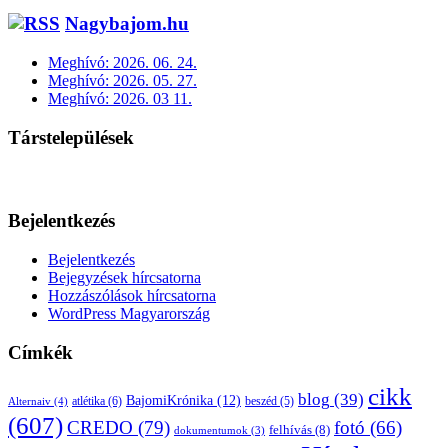
Nagybajom.hu
Meghívó: 2026. 06. 24.
Meghívó: 2026. 05. 27.
Meghívó: 2026. 03 11.
Társtelepülések
Bejelentkezés
Bejelentkezés
Bejegyzések hírcsatorna
Hozzászólások hírcsatorna
WordPress Magyarország
Címkék
cikk
blog
(39)
BajomiKrónika
(12)
atlétika
(6)
beszéd
(5)
Alternaiv
(4)
(607)
CREDO
(79)
fotó
(66)
felhívás
(8)
dokumentumok
(3)