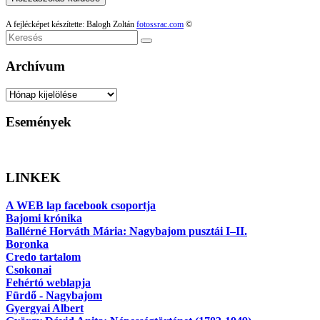
A fejlécképet készítette: Balogh Zoltán
fotossrac.com
©
Keresés
Archívum
Archívum
Események
LINKEK
A WEB lap facebook csoportja
Bajomi krónika
Ballérné Horváth Mária: Nagybajom pusztái I–II.
Boronka
Credo tartalom
Csokonai
Fehértó weblapja
Fürdő - Nagybajom
Gyergyai Albert