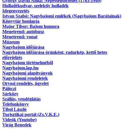
György Dávid Anita: Népességtörténet (1783-1949)
Hulladékudvar, szelektív hulladék
Idegenvezetés
Istvan Szabó: Nagybajomi emlékek (Nagybajom Barátainak)
Könyvtár honlapja
Major Tibor: Bajom humora
Menetrend: autóbusz
Menetrend: vonat
Múzeum
Nagybajom időjárása
Nagybajom időjárása óránként, radarkép, kettő hetes
előrejelzés
Nagybajom történelméből
Nagybajom.lap.hu
Nagybajomi alapítványok
Nagybajomi rendeletek
Orvosi rendelés, ügyelet
Pálóczi
Sárközy
Szállás, vendéglátás
Telefonkönyv
Tibol László
Turisztikai portál (Zs.V.K.E.)
Videók (Youtube)
Virág Benedek