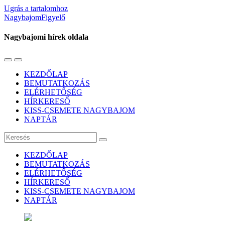
Ugrás a tartalomhoz
NagybajomFigyelő
Nagybajomi hírek oldala
Váltás
Használja
a
a
KEZDŐLAP
mobil
keresés
BEMUTATKOZÁS
menüre
mezőt
ELÉRHETŐSÉG
HÍRKERESŐ
KISS-CSEMETE NAGYBAJOM
NAPTÁR
Keresés
KEZDŐLAP
BEMUTATKOZÁS
ELÉRHETŐSÉG
HÍRKERESŐ
KISS-CSEMETE NAGYBAJOM
NAPTÁR