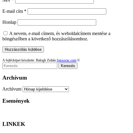
Név
*
E-mail cím
*
Honlap
A nevem, e-mail címem, és weboldalcímem mentése a
böngészőben a következő hozzászólásomhoz.
A fejlécképet készítette: Balogh Zoltán
fotossrac.com
©
Keresés
Archívum
Archívum
Események
LINKEK