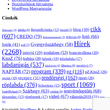
Hozzászólások hírcsatorna
WordPress Magyarország
Címkék
cikk
blog
(39)
BajomiKrónika
(12)
atlétika
(6)
beszéd
(5)
Alternaiv
(4)
(607)
CREDO
(79)
fotó
(66)
felhívás
(8)
dokumentumok
(3)
Hírek
Gyergyószárhegy
(58)
fotók
(41)
golf
(5)
(2268)
irodalom
(53)
interjú
(29)
IvancsicsIlona
(20)
KissZ
(76)
kultúra
(28)
képek
(19)
kézilabda
(17)
labdarúgás
(537)
lábtenisz
(6)
meghívó
(7)
labdrúgás
(4)
program
(339)
pz
(116)
NAPTÁR
(72)
pZ.KissZ
(26)
rendőrségi
(162)
recept/c
(31)
riport
(26)
recept
(10)
sport
(1069)
röplabda
(376)
Schortens
(15)
Szárhegy
(63)
testvértelepülés
(68)
SzabóRoland
(5)
színház
(6)
videó
(67)
választás2019
(21)
társastánc
(15)
történetek
(17)
zene
(4)
Köszönjük
WordPress
&
A sablon szerzője:
Anders Norén