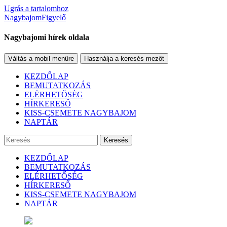
Ugrás a tartalomhoz
NagybajomFigyelő
Nagybajomi hírek oldala
Váltás a mobil menüre
Használja a keresés mezőt
KEZDŐLAP
BEMUTATKOZÁS
ELÉRHETŐSÉG
HÍRKERESŐ
KISS-CSEMETE NAGYBAJOM
NAPTÁR
Keresés
KEZDŐLAP
BEMUTATKOZÁS
ELÉRHETŐSÉG
HÍRKERESŐ
KISS-CSEMETE NAGYBAJOM
NAPTÁR