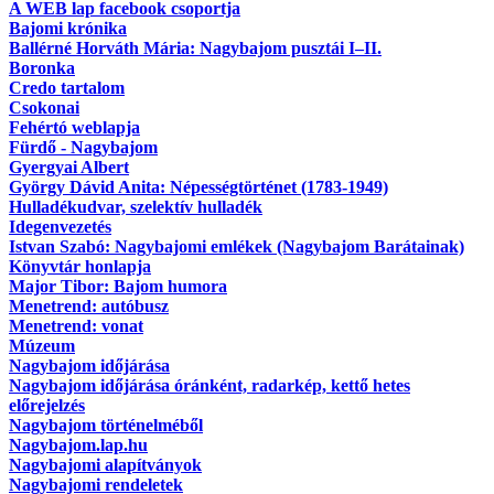
A WEB lap facebook csoportja
Bajomi krónika
Ballérné Horváth Mária: Nagybajom pusztái I–II.
Boronka
Credo tartalom
Csokonai
Fehértó weblapja
Fürdő - Nagybajom
Gyergyai Albert
György Dávid Anita: Népességtörténet (1783-1949)
Hulladékudvar, szelektív hulladék
Idegenvezetés
Istvan Szabó: Nagybajomi emlékek (Nagybajom Barátainak)
Könyvtár honlapja
Major Tibor: Bajom humora
Menetrend: autóbusz
Menetrend: vonat
Múzeum
Nagybajom időjárása
Nagybajom időjárása óránként, radarkép, kettő hetes
előrejelzés
Nagybajom történelméből
Nagybajom.lap.hu
Nagybajomi alapítványok
Nagybajomi rendeletek