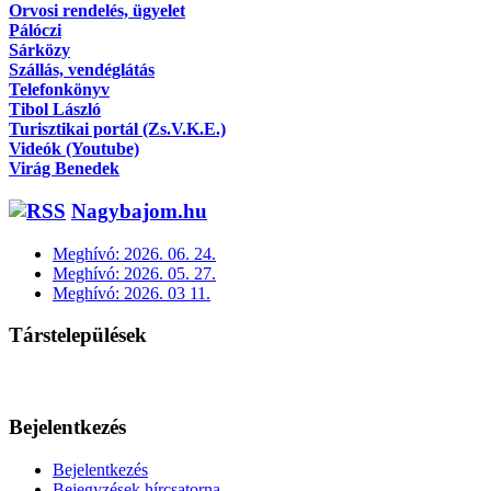
Orvosi rendelés, ügyelet
Pálóczi
Sárközy
Szállás, vendéglátás
Telefonkönyv
Tibol László
Turisztikai portál (Zs.V.K.E.)
Videók (Youtube)
Virág Benedek
Nagybajom.hu
Meghívó: 2026. 06. 24.
Meghívó: 2026. 05. 27.
Meghívó: 2026. 03 11.
Társtelepülések
Bejelentkezés
Bejelentkezés
Bejegyzések hírcsatorna