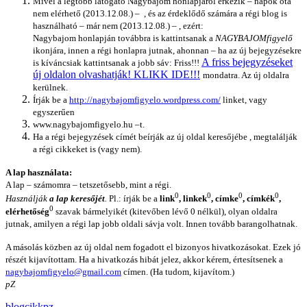
Mivel a legtöbb látogató Nagybajom honlapjáról érkezik – napok óta
nem elérhető (2013.12.08.) – , és az érdeklődő számára a régi blog is
használható – már nem (2013.12.08.) – , ezért:
Nagybajom honlapján továbbra is kattintsanak a
NAGYBAJOMfigyelő
ikonjára, innen a régi honlapra jutnak, ahonnan – ha az új bejegyzésekre
A friss bejegyzéseket
is kíváncsiak kattintsanak a jobb sáv: Friss!!!
új oldalon olvashatják! KLIKK IDE!!!
mondatra. Az új oldalra
kerülnek.
Írják be a
http://nagybajomfigyelo.wordpress.com/
linket, vagy
egyszerűen
www.nagybajomfigyelo.hu –t.
Ha a régi bejegyzések címét beírják az új oldal keresőjébe , megtalálják
a régi cikkeket is (vagy nem).
A lap használata:
A lap – számomra – tetszetősebb, mint a régi.
0
0
0
0
Használják
a lap keresőjét
.
Pl.: írják be a
link
, linkek
, címke
, címkék
,
0
elérhetőség
szavak bármelyikét (kitevőben lévő 0 nélkül), olyan oldalra
jutnak, amilyen a régi lap jobb oldali sávja volt. Innen tovább barangolhatnak.
A másolás közben az új oldal nem fogadott el bizonyos hivatkozásokat. Ezek jó
részét kijavítottam. Ha a hivatkozás hibát jelez, akkor kérem, értesítsenek a
nagybajomfigyelo@gmail.com
címen. (Ha tudom, kijavítom.)
pZ
blog
cikk
pz