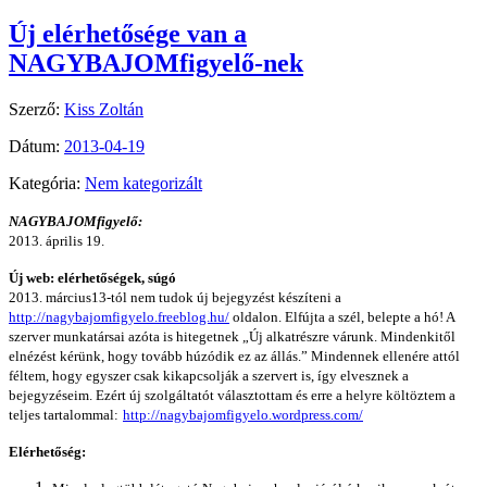
Új elérhetősége van a
NAGYBAJOMfigyelő-nek
Szerző:
Kiss Zoltán
Dátum:
2013-04-19
Kategória:
Nem kategorizált
NAGYBAJOMfigyelő:
2013. április 19.
Új web: elérhetőségek, súgó
2013. március13-tól nem tudok új bejegyzést készíteni a
http://nagybajomfigyelo.freeblog.hu/
oldalon. Elfújta a szél, belepte a hó! A
szerver munkatársai azóta is hitegetnek „Új alkatrészre várunk. Mindenkitől
elnézést kérünk, hogy tovább húzódik ez az állás.” Mindennek ellenére attól
féltem, hogy egyszer csak kikapcsolják a szervert is, így elvesznek a
bejegyzéseim. Ezért új szolgáltatót választottam és erre a helyre költöztem a
teljes tartalommal:
http://nagybajomfigyelo.wordpress.com/
Elérhetőség: