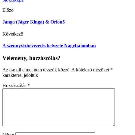
Előző
Janga (Jáger Kinga) & Orion5
Következő
A szennyvízbevezetés helyzete Nagybajomban
Vélemény, hozzászólás?
Az e-mail címet nem tesszük közzé.
A kötelező mezőket
*
karakterrel jelöltük
Hozzászólás
*