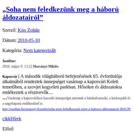
„Soha nem feledkezünk meg a háború
áldozatairól”
Szerző:
Kiss Zoltán
Dátum:
2010-05-10
Kategória:
Nem kategorizált
Sonline:
2010. május 9. 13:22
Harsányi Miklós
|
A második világháború befejezésének 65. évfordulója
Kaposvár
alkalmából rendeztek ünnepséget vasárnap a kaposvári Keleti
temetőben, a szovjet kegyeleti parkban. Hősökre és áldozatokra
emlékeztek a résztvevők…
…
Vasárnap a kaposvárihoz hasonló ünnepséget tartottak a bárdudvarnoki, a kiskorpádi és
a nagybajomi emlékműnél is.
http://sonline.hu/somogy/kozelet/soha-nem-feledkezunk-meg-a-haboru-aldozatairol-304139
cikk
Hírek
Előző