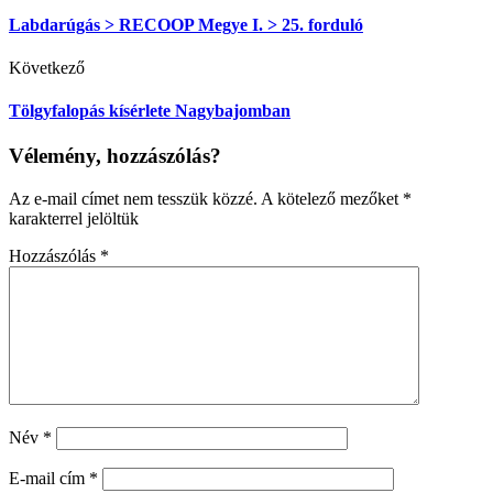
Labdarúgás > RECOOP Megye I. > 25. forduló
Következő
Tölgyfalopás kísérlete Nagybajomban
Vélemény, hozzászólás?
Az e-mail címet nem tesszük közzé.
A kötelező mezőket
*
karakterrel jelöltük
Hozzászólás
*
Név
*
E-mail cím
*