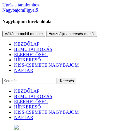
Ugrás a tartalomhoz
NagybajomFigyelő
Nagybajomi hírek oldala
Váltás a mobil menüre
Használja a keresés mezőt
KEZDŐLAP
BEMUTATKOZÁS
ELÉRHETŐSÉG
HÍRKERESŐ
KISS-CSEMETE NAGYBAJOM
NAPTÁR
Keresés
KEZDŐLAP
BEMUTATKOZÁS
ELÉRHETŐSÉG
HÍRKERESŐ
KISS-CSEMETE NAGYBAJOM
NAPTÁR