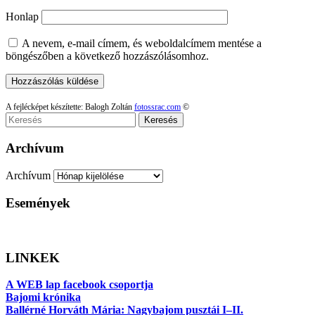
Honlap
A nevem, e-mail címem, és weboldalcímem mentése a
böngészőben a következő hozzászólásomhoz.
A fejlécképet készítette: Balogh Zoltán
fotossrac.com
©
Keresés
Archívum
Archívum
Események
LINKEK
A WEB lap facebook csoportja
Bajomi krónika
Ballérné Horváth Mária: Nagybajom pusztái I–II.