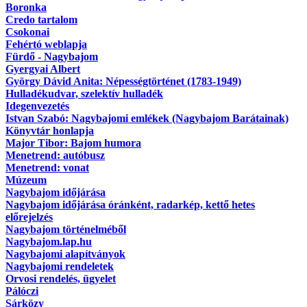
Boronka
Credo tartalom
Csokonai
Fehértó weblapja
Fürdő - Nagybajom
Gyergyai Albert
György Dávid Anita: Népességtörténet (1783-1949)
Hulladékudvar, szelektív hulladék
Idegenvezetés
Istvan Szabó: Nagybajomi emlékek (Nagybajom Barátainak)
Könyvtár honlapja
Major Tibor: Bajom humora
Menetrend: autóbusz
Menetrend: vonat
Múzeum
Nagybajom időjárása
Nagybajom időjárása óránként, radarkép, kettő hetes
előrejelzés
Nagybajom történelméből
Nagybajom.lap.hu
Nagybajomi alapítványok
Nagybajomi rendeletek
Orvosi rendelés, ügyelet
Pálóczi
Sárközy