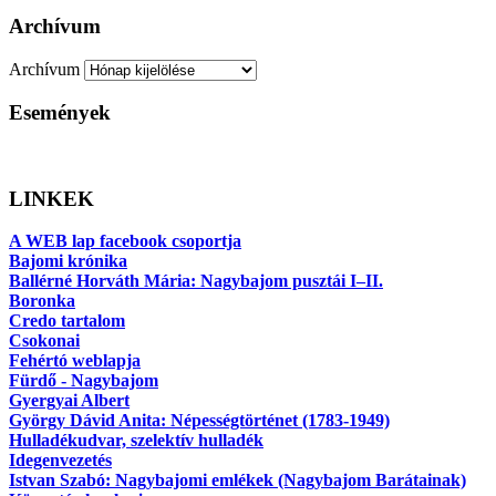
Archívum
Archívum
Események
LINKEK
A WEB lap facebook csoportja
Bajomi krónika
Ballérné Horváth Mária: Nagybajom pusztái I–II.
Boronka
Credo tartalom
Csokonai
Fehértó weblapja
Fürdő - Nagybajom
Gyergyai Albert
György Dávid Anita: Népességtörténet (1783-1949)
Hulladékudvar, szelektív hulladék
Idegenvezetés
Istvan Szabó: Nagybajomi emlékek (Nagybajom Barátainak)