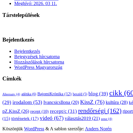
Meghívó: 2026. 03 11.
Társtelepülések
Bejelentkezés
Bejelentkezés
Bejegyzések hírcsatorna
Hozzászólások hírcsatorna
WordPress Magyarország
Címkék
cikk
(6
blog
(39)
BajomiKrónika
(12)
atlétika
(6)
beszéd
(5)
Alternaiv
(4)
KissZ
(76)
irodalom
(53)
(29)
kultúra
(28)
IvancsicsIlona
(20)
k
rendőrségi
(162)
pZ.KissZ
(26)
recept/c
(31)
riport
recept
(10)
videó
(67)
választás2019
(21)
(15)
történetek
(17)
zene
(4)
Köszönjük
WordPress
&
A sablon szerzője:
Anders Norén