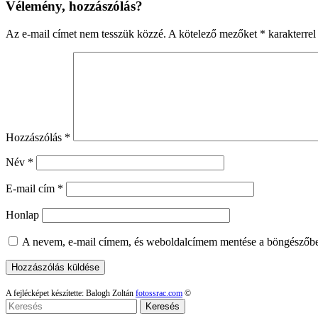
Vélemény, hozzászólás?
Az e-mail címet nem tesszük közzé.
A kötelező mezőket
*
karakterrel 
Hozzászólás
*
Név
*
E-mail cím
*
Honlap
A nevem, e-mail címem, és weboldalcímem mentése a böngészőb
A fejlécképet készítette: Balogh Zoltán
fotossrac.com
©
Keresés