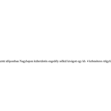
özötti időpontban Nagybajom külterületén engedély nélkül kivágott egy kb. 4 köbméteres tölgyfát, 