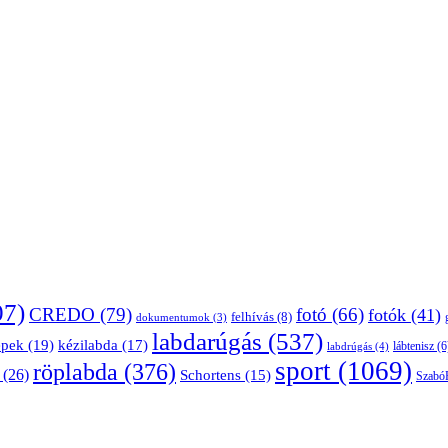
07)
CREDO
(79)
fotó
(66)
fotók
(41)
felhívás
(8)
dokumentumok
(3)
labdarúgás
(537)
épek
(19)
kézilabda
(17)
lábtenisz
(6
labdrúgás
(4)
sport
(1069)
röplabda
(376)
(26)
Schortens
(15)
Szabó