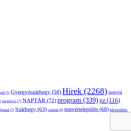
Hírek
(2268)
Gyergyószárhegy
(58)
interjú
golf
(5)
program
(339)
pz
(116)
NAPTÁR
(72)
)
meghívó
(7)
Szárhegy
(63)
testvértelepülés
(68)
társastánc
Roland
(5)
színház
(6)