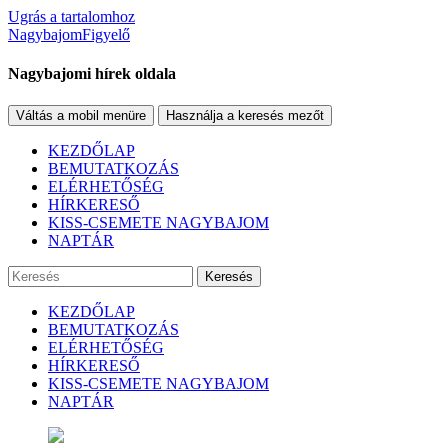
Ugrás a tartalomhoz
NagybajomFigyelő
Nagybajomi hírek oldala
Váltás a mobil menüre
Használja a keresés mezőt
KEZDŐLAP
BEMUTATKOZÁS
ELÉRHETŐSÉG
HÍRKERESŐ
KISS-CSEMETE NAGYBAJOM
NAPTÁR
Keresés
KEZDŐLAP
BEMUTATKOZÁS
ELÉRHETŐSÉG
HÍRKERESŐ
KISS-CSEMETE NAGYBAJOM
NAPTÁR