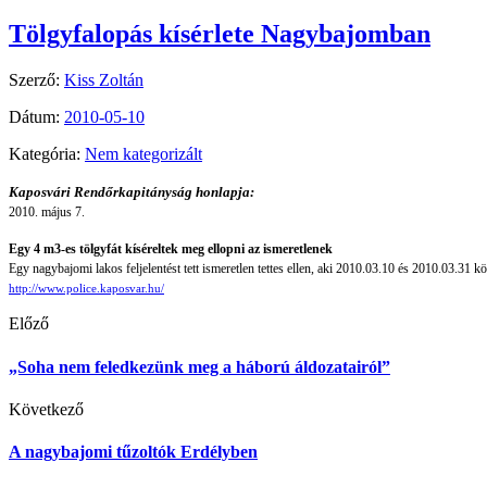
Tölgyfalopás kísérlete Nagybajomban
Szerző:
Kiss Zoltán
Dátum:
2010-05-10
Kategória:
Nem kategorizált
Kaposvári Rendőrkapitányság honlapja:
2010. május 7.
Egy 4 m3-es tölgyfát kíséreltek meg ellopni az ismeretlenek
Egy nagybajomi lakos feljelentést tett ismeretlen tettes ellen, aki 2010.03.10 és 2010.03.31 k
http://www.police.kaposvar.hu/
Előző
„Soha nem feledkezünk meg a háború áldozatairól”
Következő
A nagybajomi tűzoltók Erdélyben