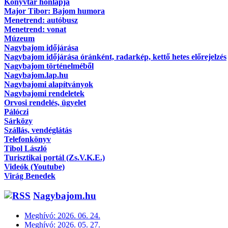
Könyvtár honlapja
Major Tibor: Bajom humora
Menetrend: autóbusz
Menetrend: vonat
Múzeum
Nagybajom időjárása
Nagybajom időjárása óránként, radarkép, kettő hetes előrejelzés
Nagybajom történelméből
Nagybajom.lap.hu
Nagybajomi alapítványok
Nagybajomi rendeletek
Orvosi rendelés, ügyelet
Pálóczi
Sárközy
Szállás, vendéglátás
Telefonkönyv
Tibol László
Turisztikai portál (Zs.V.K.E.)
Videók (Youtube)
Virág Benedek
Nagybajom.hu
Meghívó: 2026. 06. 24.
Meghívó: 2026. 05. 27.