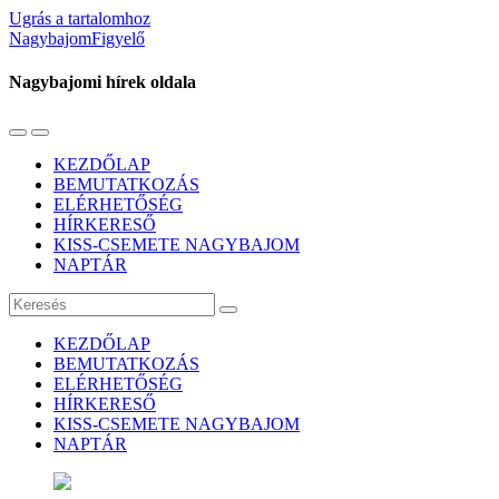
Ugrás a tartalomhoz
NagybajomFigyelő
Nagybajomi hírek oldala
Váltás
Használja
a
a
KEZDŐLAP
mobil
keresés
BEMUTATKOZÁS
menüre
mezőt
ELÉRHETŐSÉG
HÍRKERESŐ
KISS-CSEMETE NAGYBAJOM
NAPTÁR
Keresés
KEZDŐLAP
BEMUTATKOZÁS
ELÉRHETŐSÉG
HÍRKERESŐ
KISS-CSEMETE NAGYBAJOM
NAPTÁR