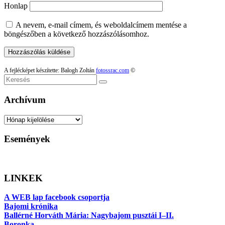
Honlap
A nevem, e-mail címem, és weboldalcímem mentése a
böngészőben a következő hozzászólásomhoz.
A fejlécképet készítette: Balogh Zoltán
fotossrac.com
©
Keresés
Archívum
Archívum
Események
LINKEK
A WEB lap facebook csoportja
Bajomi krónika
Ballérné Horváth Mária: Nagybajom pusztái I–II.
Boronka