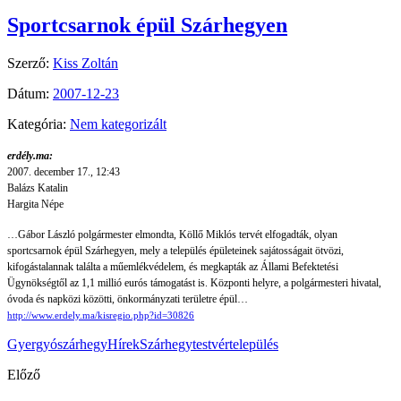
Sportcsarnok épül Szárhegyen
Szerző:
Kiss Zoltán
Dátum:
2007-12-23
Kategória:
Nem kategorizált
erdély.ma:
2007. december 17., 12:43
Balázs Katalin
Hargita Népe
…Gábor László polgármester elmondta, Köllő Miklós tervét elfogadták, olyan
sportcsarnok épül Szárhegyen, mely a település épületeinek sajátosságait ötvözi,
kifogástalannak találta a műemlékvédelem, és megkapták az Állami Befektetési
Ügynökségtől az 1,1 millió eurós támogatást is. Központi helyre, a polgármesteri hivatal,
óvoda és napközi közötti, önkormányzati területre épül…
http://www.erdely.ma/kisregio.php?id=30826
Gyergyószárhegy
Hírek
Szárhegy
testvértelepülés
Előző