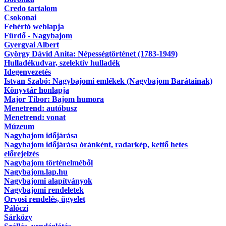
Credo tartalom
Csokonai
Fehértó weblapja
Fürdő - Nagybajom
Gyergyai Albert
György Dávid Anita: Népességtörténet (1783-1949)
Hulladékudvar, szelektív hulladék
Idegenvezetés
Istvan Szabó: Nagybajomi emlékek (Nagybajom Barátainak)
Könyvtár honlapja
Major Tibor: Bajom humora
Menetrend: autóbusz
Menetrend: vonat
Múzeum
Nagybajom időjárása
Nagybajom időjárása óránként, radarkép, kettő hetes
előrejelzés
Nagybajom történelméből
Nagybajom.lap.hu
Nagybajomi alapítványok
Nagybajomi rendeletek
Orvosi rendelés, ügyelet
Pálóczi
Sárközy