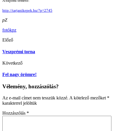
A bajomi temető:
http://tarjanikepek.hu/?p=2745
pZ
fotók
pz
Előző
Veszprémi torna
Következő
Fel nagy örömre!
Vélemény, hozzászólás?
Az e-mail címet nem tesszük közzé.
A kötelező mezőket
*
karakterrel jelöltük
Hozzászólás
*