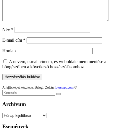
Név
*
E-mail cím
*
Honlap
A nevem, e-mail címem, és weboldalcímem mentése a
böngészőben a következő hozzászólásomhoz.
A fejlécképet készítette: Balogh Zoltán
fotossrac.com
©
Keresés
Archívum
Archívum
Események