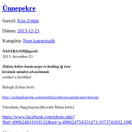
Ünnepekre
Szerző:
Kiss Zoltán
Dátum:
2013-12-23
Kategória:
Nem kategorizált
NAGYBAJOMfigyelő:
2013. december 23.
Áldott, békés karácsonyt és boldog új évet
kívánok minden olvasómnak
ezekkel a fotókkal:
Balogh Zoltán fotói:
http://zoltanbalogh.com/portfolio/photos/aerial-nagybajom/
Városkám, Nagybajom (Horváth Mária fotói):
https://www.facebook.com/photo.php?
fbid=490624831018132&set=a.490624754351473.1073741832.100