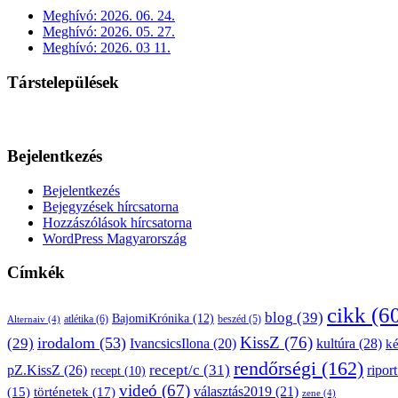
Meghívó: 2026. 06. 24.
Meghívó: 2026. 05. 27.
Meghívó: 2026. 03 11.
Társtelepülések
Bejelentkezés
Bejelentkezés
Bejegyzések hírcsatorna
Hozzászólások hírcsatorna
WordPress Magyarország
Címkék
cikk
(6
blog
(39)
BajomiKrónika
(12)
atlétika
(6)
beszéd
(5)
Alternaiv
(4)
KissZ
(76)
irodalom
(53)
(29)
kultúra
(28)
IvancsicsIlona
(20)
k
rendőrségi
(162)
pZ.KissZ
(26)
recept/c
(31)
riport
recept
(10)
videó
(67)
választás2019
(21)
(15)
történetek
(17)
zene
(4)