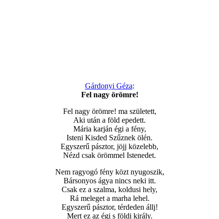
Gárdonyi Géza
:
Fel nagy örömre!
Fel nagy örömre! ma született,
Aki után a föld epedett.
Mária karján égi a fény,
Isteni Kisded Szűznek ölén.
Egyszerű pásztor, jöjj közelebb,
Nézd csak örömmel Istenedet.
Nem ragyogó fény közt nyugoszik,
Bársonyos ágya nincs neki itt.
Csak ez a szalma, koldusi hely,
Rá meleget a marha lehel.
Egyszerű pásztor, térdeden állj!
Mert ez az égi s földi király.