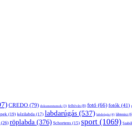
07)
CREDO
(79)
fotó
(66)
fotók
(41)
felhívás
(8)
dokumentumok
(3)
labdarúgás
(537)
épek
(19)
kézilabda
(17)
lábtenisz
(6
labdrúgás
(4)
sport
(1069)
röplabda
(376)
(26)
Schortens
(15)
Szabó