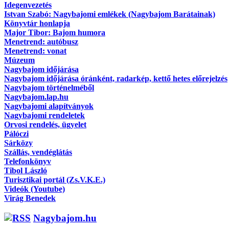
Idegenvezetés
Istvan Szabó: Nagybajomi emlékek (Nagybajom Barátainak)
Könyvtár honlapja
Major Tibor: Bajom humora
Menetrend: autóbusz
Menetrend: vonat
Múzeum
Nagybajom időjárása
Nagybajom időjárása óránként, radarkép, kettő hetes előrejelzés
Nagybajom történelméből
Nagybajom.lap.hu
Nagybajomi alapítványok
Nagybajomi rendeletek
Orvosi rendelés, ügyelet
Pálóczi
Sárközy
Szállás, vendéglátás
Telefonkönyv
Tibol László
Turisztikai portál (Zs.V.K.E.)
Videók (Youtube)
Virág Benedek
Nagybajom.hu