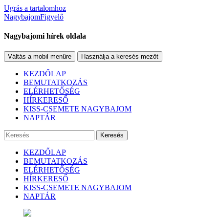
Ugrás a tartalomhoz
NagybajomFigyelő
Nagybajomi hírek oldala
Váltás a mobil menüre
Használja a keresés mezőt
KEZDŐLAP
BEMUTATKOZÁS
ELÉRHETŐSÉG
HÍRKERESŐ
KISS-CSEMETE NAGYBAJOM
NAPTÁR
Keresés
KEZDŐLAP
BEMUTATKOZÁS
ELÉRHETŐSÉG
HÍRKERESŐ
KISS-CSEMETE NAGYBAJOM
NAPTÁR