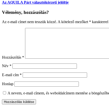
Az AQUILA Párt választókörzeti jelöltje
Vélemény, hozzászólás?
Az e-mail címet nem tesszük közzé.
A kötelező mezőket
*
karakterrel 
Hozzászólás
*
Név
*
E-mail cím
*
Honlap
A nevem, e-mail címem, és weboldalcímem mentése a böngészőb