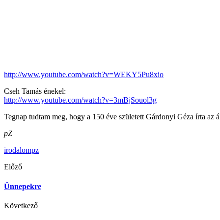
http://www.youtube.com/watch?v=WEKY5Pu8xio
Cseh Tamás énekel:
http://www.youtube.com/watch?v=3mBjSouol3g
Tegnap tudtam meg, hogy a 150 éve született Gárdonyi Géza írta az ál
pZ
irodalom
pz
Előző
Ünnepekre
Következő