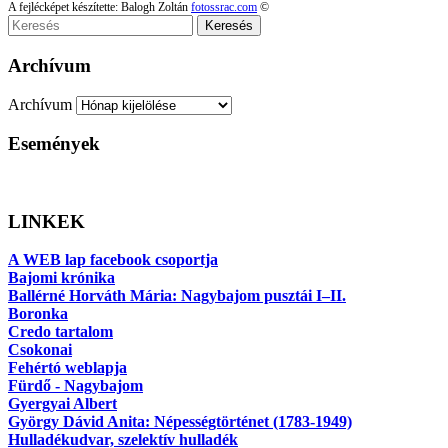
A fejlécképet készítette: Balogh Zoltán
fotossrac.com
©
Keresés
Archívum
Archívum
Események
LINKEK
A WEB lap facebook csoportja
Bajomi krónika
Ballérné Horváth Mária: Nagybajom pusztái I–II.
Boronka
Credo tartalom
Csokonai
Fehértó weblapja
Fürdő - Nagybajom
Gyergyai Albert
György Dávid Anita: Népességtörténet (1783-1949)
Hulladékudvar, szelektív hulladék