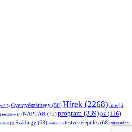
Hírek
(2268)
Gyergyószárhegy
(58)
interjú
golf
(5)
program
(339)
pz
(116)
NAPTÁR
(72)
)
meghívó
(7)
Szárhegy
(63)
testvértelepülés
(68)
társastánc
Roland
(5)
színház
(6)