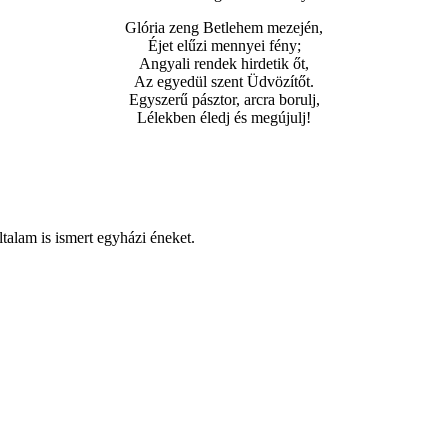
Glória zeng Betlehem mezején,
Éjet elűzi mennyei fény;
Angyali rendek hirdetik őt,
Az egyedül szent Üdvözítőt.
Egyszerű pásztor, arcra borulj,
Lélekben éledj és megújulj!
talam is ismert egyházi éneket.