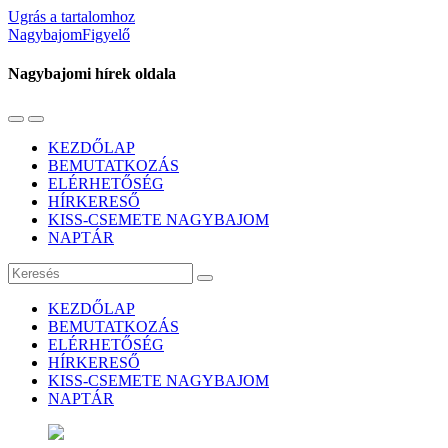
Ugrás a tartalomhoz
NagybajomFigyelő
Nagybajomi hírek oldala
Váltás
Használja
a
a
KEZDŐLAP
mobil
keresés
BEMUTATKOZÁS
menüre
mezőt
ELÉRHETŐSÉG
HÍRKERESŐ
KISS-CSEMETE NAGYBAJOM
NAPTÁR
Keresés
KEZDŐLAP
BEMUTATKOZÁS
ELÉRHETŐSÉG
HÍRKERESŐ
KISS-CSEMETE NAGYBAJOM
NAPTÁR