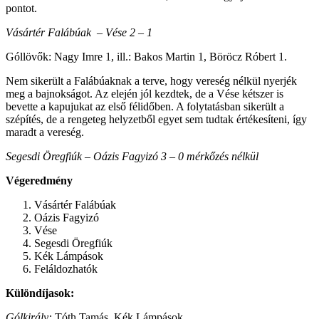
pontot.
Vásártér Falábúak – Vése 2 – 1
Góllövők: Nagy Imre 1, ill.: Bakos Martin 1, Böröcz Róbert 1.
Nem sikerült a Falábúaknak a terve, hogy vereség nélkül nyerjék
meg a bajnokságot. Az elején jól kezdtek, de a Vése kétszer is
bevette a kapujukat az első félidőben. A folytatásban sikerült a
szépítés, de a rengeteg helyzetből egyet sem tudtak értékesíteni, így
maradt a vereség.
Segesdi Öregfiúk – Oázis Fagyizó 3 – 0 mérkőzés nélkül
Végeredmény
Vásártér Falábúak
Oázis Fagyizó
Vése
Segesdi Öregfiúk
Kék Lámpások
Feláldozhatók
Különdíjasok:
Gólkirály:
Tóth Tamás, Kék Lámpások