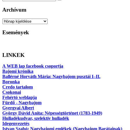
Keresés
Archívum
Archívum
Események
LINKEK
A WEB lap facebook csoportja
Bajomi krónika
Ballérné Horváth Mária: Nagybajom pusztái I–II.
Boronka
Credo tartalom
Csokonai
Fehértó weblapja
Fürdő - Nagybajom
Gyergyai Albert
György Dávid Anita: Népességtörténet (1783-1949)
Hulladékudvar, szelektív hulladék
Idegenvezetés
Istvan Szabó: Nagybajomi emlékek (Nagybajom Barátainak)