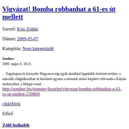
Vigyázat! Bomba robbanhat a 61-es út
mellett
Szerző:
Kiss Zoltán
Dátum:
2009-05-07
Kategória:
Nem kategorizált
Sonline:
2009. május 6. 18:25
…Nagybajom és környéke Magyarország egyik aknákkal leginkább fertőzött területe: a
második világháborúban itt húzódott ugyanis a németek utolsó kiépített védvonala a Kárpát-
medencében, a Margit-vonal…
http://sonline.hu/somogy/kozelet/vigyazat-bomba-robbanhat-a-61-
es-ut-mellett-230869
cikk
Hírek
Előző
Zöld hulladék