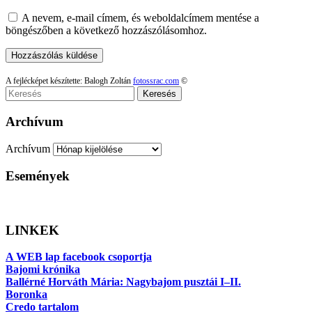
A nevem, e-mail címem, és weboldalcímem mentése a
böngészőben a következő hozzászólásomhoz.
A fejlécképet készítette: Balogh Zoltán
fotossrac.com
©
Keresés
Archívum
Archívum
Események
LINKEK
A WEB lap facebook csoportja
Bajomi krónika
Ballérné Horváth Mária: Nagybajom pusztái I–II.
Boronka
Credo tartalom