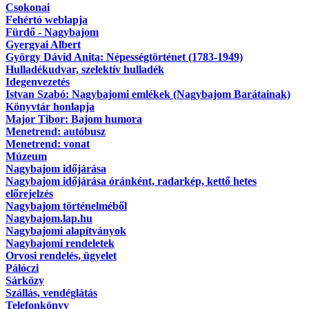
Csokonai
Fehértó weblapja
Fürdő - Nagybajom
Gyergyai Albert
György Dávid Anita: Népességtörténet (1783-1949)
Hulladékudvar, szelektív hulladék
Idegenvezetés
Istvan Szabó: Nagybajomi emlékek (Nagybajom Barátainak)
Könyvtár honlapja
Major Tibor: Bajom humora
Menetrend: autóbusz
Menetrend: vonat
Múzeum
Nagybajom időjárása
Nagybajom időjárása óránként, radarkép, kettő hetes
előrejelzés
Nagybajom történelméből
Nagybajom.lap.hu
Nagybajomi alapítványok
Nagybajomi rendeletek
Orvosi rendelés, ügyelet
Pálóczi
Sárközy
Szállás, vendéglátás
Telefonkönyv