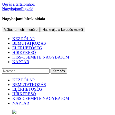
Ugrás a tartalomhoz
NagybajomFigyelő
Nagybajomi hírek oldala
Váltás a mobil menüre
Használja a keresés mezőt
KEZDŐLAP
BEMUTATKOZÁS
ELÉRHETŐSÉG
HÍRKERESŐ
KISS-CSEMETE NAGYBAJOM
NAPTÁR
Keresés
KEZDŐLAP
BEMUTATKOZÁS
ELÉRHETŐSÉG
HÍRKERESŐ
KISS-CSEMETE NAGYBAJOM
NAPTÁR