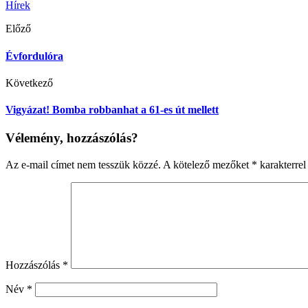
Hírek
Előző
Évfordulóra
Következő
Vigyázat! Bomba robbanhat a 61-es út mellett
Vélemény, hozzászólás?
Az e-mail címet nem tesszük közzé.
A kötelező mezőket
*
karakterrel 
Hozzászólás
*
Név
*