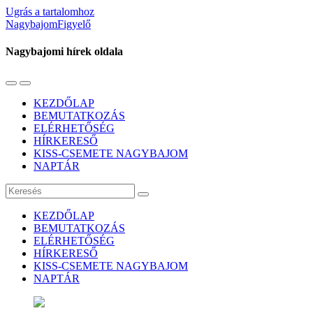
Ugrás a tartalomhoz
NagybajomFigyelő
Nagybajomi hírek oldala
Váltás
Használja
a
a
KEZDŐLAP
mobil
keresés
BEMUTATKOZÁS
menüre
mezőt
ELÉRHETŐSÉG
HÍRKERESŐ
KISS-CSEMETE NAGYBAJOM
NAPTÁR
Keresés
KEZDŐLAP
BEMUTATKOZÁS
ELÉRHETŐSÉG
HÍRKERESŐ
KISS-CSEMETE NAGYBAJOM
NAPTÁR