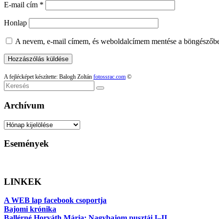
E-mail cím
*
Honlap
A nevem, e-mail címem, és weboldalcímem mentése a böngészőb
A fejlécképet készítette: Balogh Zoltán
fotossrac.com
©
Keresés
Archívum
Archívum
Események
LINKEK
A WEB lap facebook csoportja
Bajomi krónika
Ballérné Horváth Mária: Nagybajom pusztái I–II.