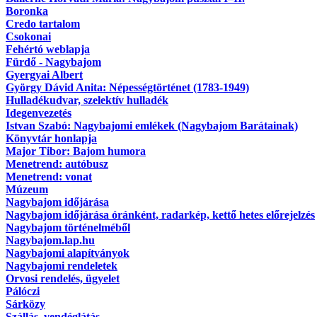
Boronka
Credo tartalom
Csokonai
Fehértó weblapja
Fürdő - Nagybajom
Gyergyai Albert
György Dávid Anita: Népességtörténet (1783-1949)
Hulladékudvar, szelektív hulladék
Idegenvezetés
Istvan Szabó: Nagybajomi emlékek (Nagybajom Barátainak)
Könyvtár honlapja
Major Tibor: Bajom humora
Menetrend: autóbusz
Menetrend: vonat
Múzeum
Nagybajom időjárása
Nagybajom időjárása óránként, radarkép, kettő hetes előrejelzés
Nagybajom történelméből
Nagybajom.lap.hu
Nagybajomi alapítványok
Nagybajomi rendeletek
Orvosi rendelés, ügyelet
Pálóczi
Sárközy
Szállás, vendéglátás