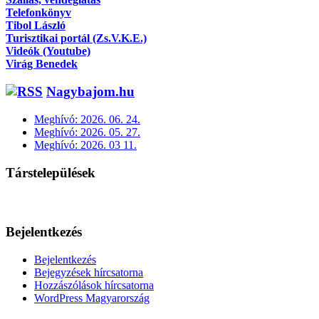
Telefonkönyv
Tibol László
Turisztikai portál (Zs.V.K.E.)
Videók (Youtube)
Virág Benedek
Nagybajom.hu
Meghívó: 2026. 06. 24.
Meghívó: 2026. 05. 27.
Meghívó: 2026. 03 11.
Társtelepülések
Bejelentkezés
Bejelentkezés
Bejegyzések hírcsatorna
Hozzászólások hírcsatorna
WordPress Magyarország