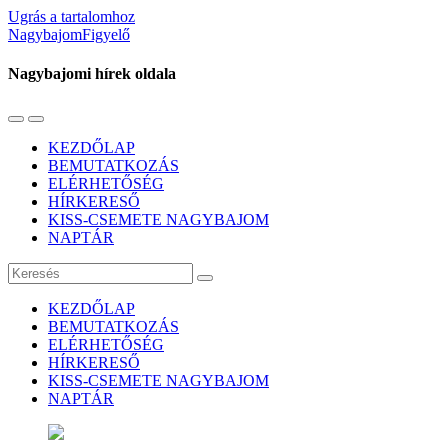
Ugrás a tartalomhoz
NagybajomFigyelő
Nagybajomi hírek oldala
Váltás
Használja
a
a
KEZDŐLAP
mobil
keresés
BEMUTATKOZÁS
menüre
mezőt
ELÉRHETŐSÉG
HÍRKERESŐ
KISS-CSEMETE NAGYBAJOM
NAPTÁR
Keresés
KEZDŐLAP
BEMUTATKOZÁS
ELÉRHETŐSÉG
HÍRKERESŐ
KISS-CSEMETE NAGYBAJOM
NAPTÁR