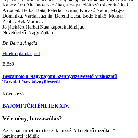
Kaposvárra Általános Iskolába), a csapat előtt szép sikerek állnak.
A csapat: Herbai Kata, Péterfai Jázmin, Kuczkó Nadin, Magyar
Dominika, Várdai Jázmin, Berend Luca, Bodó Enikő, Molnár
Zsófia, Bek Martina.
Jó játékáért Herbai Kata kapott különdíjat.
Nevelőedző: Nagy Zoltán.
Dr. Barna Angéla
Hírek
röplabda
sport
Előző
Beszámoló a Nagybajomi Szennyvízelvezető Viziközmű
Társulat éves közgyűléséről
Következő
BAJOMI TÖRTÉNETEK XIV.
Vélemény, hozzászólás?
Az e-mail címet nem tesszük közzé.
A kötelező mezőket
*
karakterrel jelöltük