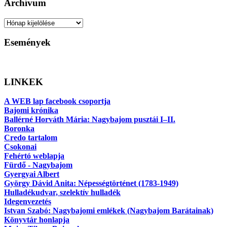
Archívum
Archívum
Események
LINKEK
A WEB lap facebook csoportja
Bajomi krónika
Ballérné Horváth Mária: Nagybajom pusztái I–II.
Boronka
Credo tartalom
Csokonai
Fehértó weblapja
Fürdő - Nagybajom
Gyergyai Albert
György Dávid Anita: Népességtörténet (1783-1949)
Hulladékudvar, szelektív hulladék
Idegenvezetés
Istvan Szabó: Nagybajomi emlékek (Nagybajom Barátainak)
Könyvtár honlapja