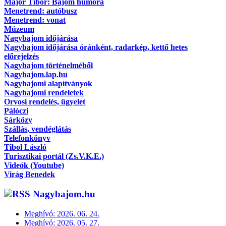
Major Tibor: Bajom humora
Menetrend: autóbusz
Menetrend: vonat
Múzeum
Nagybajom időjárása
Nagybajom időjárása óránként, radarkép, kettő hetes
előrejelzés
Nagybajom történelméből
Nagybajom.lap.hu
Nagybajomi alapítványok
Nagybajomi rendeletek
Orvosi rendelés, ügyelet
Pálóczi
Sárközy
Szállás, vendéglátás
Telefonkönyv
Tibol László
Turisztikai portál (Zs.V.K.E.)
Videók (Youtube)
Virág Benedek
Nagybajom.hu
Meghívó: 2026. 06. 24.
Meghívó: 2026. 05. 27.