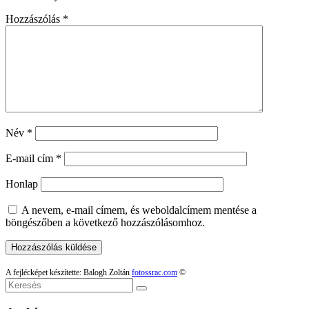
Hozzászólás
*
Név
*
E-mail cím
*
Honlap
A nevem, e-mail címem, és weboldalcímem mentése a
böngészőben a következő hozzászólásomhoz.
A fejlécképet készítette: Balogh Zoltán
fotossrac.com
©
Keresés