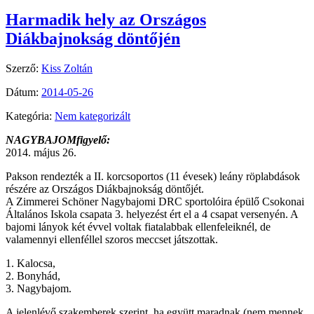
Harmadik hely az Országos
Diákbajnokság döntőjén
Szerző:
Kiss Zoltán
Dátum:
2014-05-26
Kategória:
Nem kategorizált
NAGYBAJOMfigyelő:
2014. május 26.
Pakson rendezték a II. korcsoportos (11 évesek) leány röplabdások
részére az Országos Diákbajnokság döntőjét.
A Zimmerei Schöner Nagybajomi DRC sportolóira épülő Csokonai
Általános Iskola csapata 3. helyezést ért el a 4 csapat versenyén. A
bajomi lányok két évvel voltak fiatalabbak ellenfeleiknél, de
valamennyi ellenféllel szoros meccset játszottak.
1. Kalocsa,
2. Bonyhád,
3. Nagybajom.
A jelenlévő szakemberek szerint, ha együtt maradnak (nem mennek