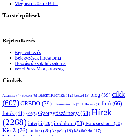
Meghívó: 2026. 03 11.
Társtelepülések
Bejelentkezés
Bejelentkezés
Bejegyzések hírcsatorna
Hozzászólások hírcsatorna
WordPress Magyarország
Címkék
cikk
blog
(39)
BajomiKrónika
(12)
atlétika
(6)
beszéd
(5)
Alternaiv
(4)
(607)
CREDO
(79)
fotó
(66)
felhívás
(8)
dokumentumok
(3)
Hírek
Gyergyószárhegy
(58)
fotók
(41)
golf
(5)
(2268)
irodalom
(53)
interjú
(29)
IvancsicsIlona
(20)
KissZ
(76)
kultúra
(28)
képek
(19)
kézilabda
(17)