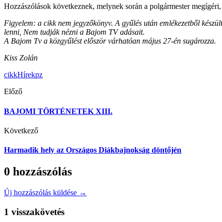
Hozzászólások következnek, melynek során a polgármester megígéri, 
Figyelem: a cikk nem jegyzőkönyv. A gyűlés után emlékezetből készült
lenni, Nem tudják nézni a Bajom TV adásait.
A Bajom Tv a közgyűlést először várhatóan május 27-én sugározza.
Kiss Zolán
cikk
Hírek
pz
Előző
BAJOMI TÖRTÉNETEK XIII.
Következő
Harmadik hely az Országos Diákbajnokság döntőjén
0 hozzászólás
Új hozzászólás küldése →
1 visszakövetés