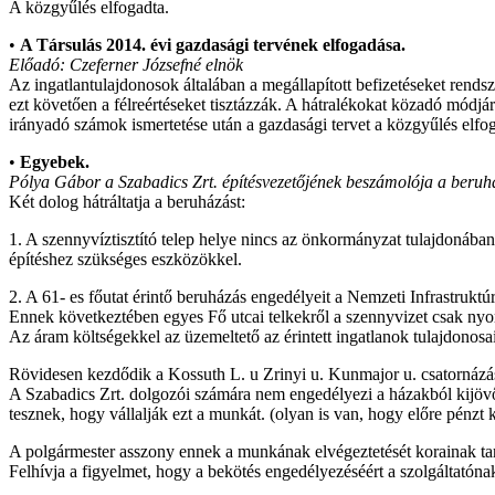
A közgyűlés elfogadta.
•
A Társulás 2014. évi gazdasági tervének elfogadása.
Előadó: Czeferner Józsefné elnök
Az ingatlantulajdonosok általában a megállapított befizetéseket rends
ezt követően a félreértéseket tisztázzák. A hátralékokat közadó módjár
irányadó számok ismertetése után a gazdasági tervet a közgyűlés elfo
•
Egyebek.
Pólya Gábor a Szabadics Zrt. építésvezetőjének beszámolója a beruhá
Két dolog hátráltatja a beruházást:
1. A szennyvíztisztító telep helye nincs az önkormányzat tulajdonában
építéshez szükséges eszközökkel.
2. A 61- es főutat érintő beruházás engedélyeit a Nemzeti Infrastruk
Ennek következtében egyes Fő utcai telkekről a szennyvizet csak nyomá
Az áram költségekkel az üzemeltető az érintett ingatlanok tulajdonosa
Rövidesen kezdődik a Kossuth L. u Zrinyi u. Kunmajor u. csatornázása
A Szabadics Zrt. dolgozói számára nem engedélyezi a házakból kijövő 
tesznek, hogy vállalják ezt a munkát. (olyan is van, hogy előre pénzt k
A polgármester asszony ennek a munkának elvégeztetését korainak tar
Felhívja a figyelmet, hogy a bekötés engedélyezéséért a szolgáltatónak 