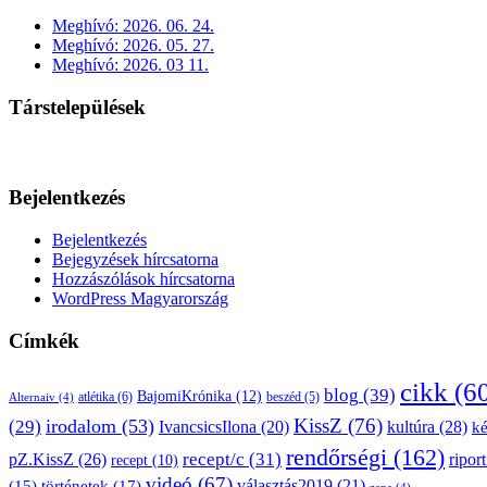
Meghívó: 2026. 06. 24.
Meghívó: 2026. 05. 27.
Meghívó: 2026. 03 11.
Társtelepülések
Bejelentkezés
Bejelentkezés
Bejegyzések hírcsatorna
Hozzászólások hírcsatorna
WordPress Magyarország
Címkék
cikk
(6
blog
(39)
BajomiKrónika
(12)
atlétika
(6)
beszéd
(5)
Alternaiv
(4)
KissZ
(76)
irodalom
(53)
(29)
kultúra
(28)
IvancsicsIlona
(20)
k
rendőrségi
(162)
pZ.KissZ
(26)
recept/c
(31)
riport
recept
(10)
videó
(67)
választás2019
(21)
(15)
történetek
(17)