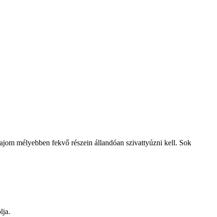
bajom mélyebben fekvő részein állandóan szivattyúzni kell. Sok
lja.