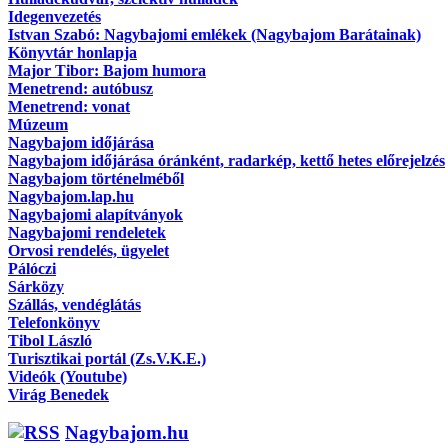
Idegenvezetés
Istvan Szabó: Nagybajomi emlékek (Nagybajom Barátainak)
Könyvtár honlapja
Major Tibor: Bajom humora
Menetrend: autóbusz
Menetrend: vonat
Múzeum
Nagybajom időjárása
Nagybajom időjárása óránként, radarkép, kettő hetes előrejelzés
Nagybajom történelméből
Nagybajom.lap.hu
Nagybajomi alapítványok
Nagybajomi rendeletek
Orvosi rendelés, ügyelet
Pálóczi
Sárközy
Szállás, vendéglátás
Telefonkönyv
Tibol László
Turisztikai portál (Zs.V.K.E.)
Videók (Youtube)
Virág Benedek
Nagybajom.hu