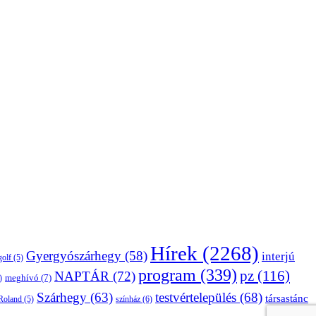
Hírek
(2268)
Gyergyószárhegy
(58)
interjú
golf
(5)
program
(339)
pz
(116)
NAPTÁR
(72)
)
meghívó
(7)
Szárhegy
(63)
testvértelepülés
(68)
társastánc
Roland
(5)
színház
(6)