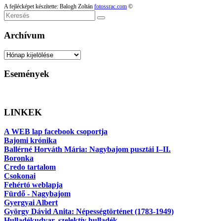
A fejlécképet készítette: Balogh Zoltán
fotossrac.com
©
Keresés
Archívum
Archívum
Események
LINKEK
A WEB lap facebook csoportja
Bajomi krónika
Ballérné Horváth Mária: Nagybajom pusztái I–II.
Boronka
Credo tartalom
Csokonai
Fehértó weblapja
Fürdő - Nagybajom
Gyergyai Albert
György Dávid Anita: Népességtörténet (1783-1949)
Hulladékudvar, szelektív hulladék