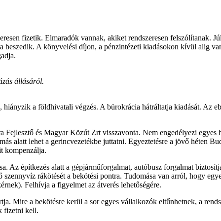
zeresen fizetik. Elmaradók vannak, akiket rendszeresen felszólítanak. J
a beszedik. A könyvelési díjon, a pénzintézeti kiadásokon kívül alig van 
gadja.
zás állásáról.
, hiányzik a földhivatali végzés. A bürokrácia hátráltatja kiadását. Az
túra Fejlesztő és Magyar Közút Zrt visszavonta. Nem engedélyezi egyes 
s alatt lehet a gerincvezetékbe juttatni. Egyeztetésre a jövő héten Bud
it kompenzálja.
. Az építkezés alatt a gépjárműforgalmat, autóbusz forgalmat biztosít
szennyvíz rákötését a bekötési pontra. Tudomása van arról, hogy egyes
érnek). Felhívja a figyelmet az átverés lehetőségére.
tja. Mire a bekötésre kerül a sor egyes vállalkozók eltűnhetnek, a ren
fizetni kell.