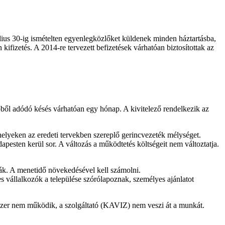
úlius 30-ig ismételten egyenlegközlőket küldenek minden háztartásba,
kifizetés. A 2014-re tervezett befizetések várhatóan biztosítottak az
 ebből adódó késés várhatóan egy hónap. A kivitelező rendelkezik az
helyeken az eredeti tervekben szereplő gerincvezeték mélységet.
apesten kerül sor. A változás a működtetés költségeit nem változtatja.
ják. A menetidő növekedésével kell számolni.
 vállalkozók a települése szórólapoznak, személyes ajánlatot
dszer nem működik, a szolgáltató (KAVIZ) nem veszi át a munkát.