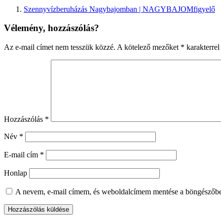
Szennyvízberuházás Nagybajomban | NAGYBAJOMfigyelő
Vélemény, hozzászólás?
Az e-mail címet nem tesszük közzé.
A kötelező mezőket
*
karakterrel 
Hozzászólás
*
Név
*
E-mail cím
*
Honlap
A nevem, e-mail címem, és weboldalcímem mentése a böngészőb