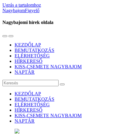
Ugrás a tartalomhoz
NagybajomFigyelő
Nagybajomi hírek oldala
Váltás
Használja
a
a
KEZDŐLAP
mobil
keresés
BEMUTATKOZÁS
menüre
mezőt
ELÉRHETŐSÉG
HÍRKERESŐ
KISS-CSEMETE NAGYBAJOM
NAPTÁR
Keresés
KEZDŐLAP
BEMUTATKOZÁS
ELÉRHETŐSÉG
HÍRKERESŐ
KISS-CSEMETE NAGYBAJOM
NAPTÁR