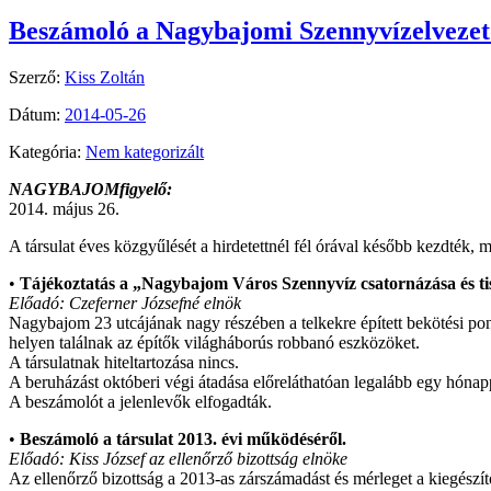
Beszámoló a Nagybajomi Szennyvízelvezető
Szerző:
Kiss Zoltán
Dátum:
2014-05-26
Kategória:
Nem kategorizált
NAGYBAJOMfigyelő:
2014. május 26.
A társulat éves közgyűlését a hirdetettnél fél órával később kezdték, 
•
Tájékoztatás a „Nagybajom Város Szennyvíz csatornázása és tis
Előadó: Czeferner Józsefné elnök
Nagybajom 23 utcájának nagy részében a telkekre épített bekötési pon
helyen találnak az építők világháborús robbanó eszközöket.
A társulatnak hiteltartozása nincs.
A beruházást októberi végi átadása előreláthatóan legalább egy hónap
A beszámolót a jelenlevők elfogadták.
•
Beszámoló a társulat 2013. évi működéséről.
Előadó: Kiss József az ellenőrző bizottság elnöke
Az ellenőrző bizottság a 2013-as zárszámadást és mérleget a kiegészít