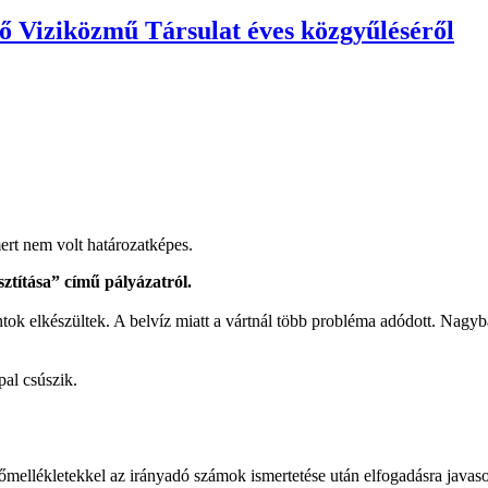
 Viziközmű Társulat éves közgyűléséről
mert nem volt határozatképes.
ztítása” című pályázatról.
tok elkészültek. A belvíz miatt a vártnál több probléma adódott. Nagy
pal csúszik.
őmellékletekkel az irányadó számok ismertetése után elfogadásra javaso