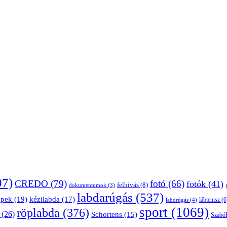
07)
CREDO
(79)
fotó
(66)
fotók
(41)
felhívás
(8)
dokumentumok
(3)
labdarúgás
(537)
épek
(19)
kézilabda
(17)
lábtenisz
(6
labdrúgás
(4)
sport
(1069)
röplabda
(376)
(26)
Schortens
(15)
Szabó