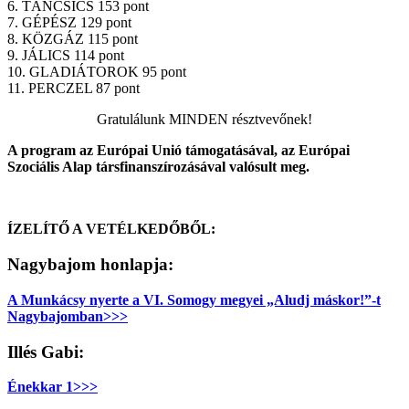
6. TÁNCSICS 153 pont
7. GÉPÉSZ 129 pont
8. KÖZGÁZ 115 pont
9. JÁLICS 114 pont
10. GLADIÁTOROK 95 pont
11. PERCZEL 87 pont
Gratulálunk MINDEN résztvevőnek!
A program az Európai Unió támogatásával,
az Európai
Szociális Alap társfinanszírozásával valósult meg.
ÍZELÍTŐ A VETÉLKEDŐBŐL:
Nagybajom honlapja:
A Munkácsy nyerte a VI. Somogy megyei „Aludj máskor!”-t
Nagybajomban>>>
Illés Gabi:
Énekkar 1>>>