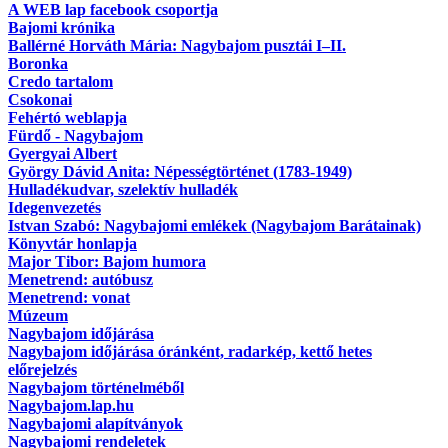
A WEB lap facebook csoportja
Bajomi krónika
Ballérné Horváth Mária: Nagybajom pusztái I–II.
Boronka
Credo tartalom
Csokonai
Fehértó weblapja
Fürdő - Nagybajom
Gyergyai Albert
György Dávid Anita: Népességtörténet (1783-1949)
Hulladékudvar, szelektív hulladék
Idegenvezetés
Istvan Szabó: Nagybajomi emlékek (Nagybajom Barátainak)
Könyvtár honlapja
Major Tibor: Bajom humora
Menetrend: autóbusz
Menetrend: vonat
Múzeum
Nagybajom időjárása
Nagybajom időjárása óránként, radarkép, kettő hetes
előrejelzés
Nagybajom történelméből
Nagybajom.lap.hu
Nagybajomi alapítványok
Nagybajomi rendeletek