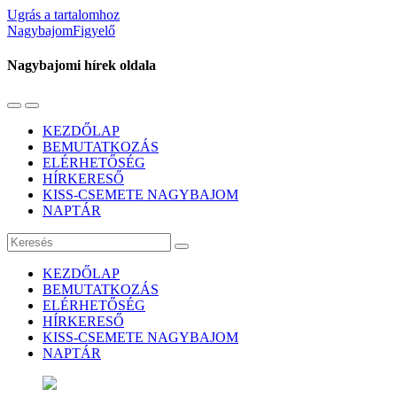
Ugrás a tartalomhoz
NagybajomFigyelő
Nagybajomi hírek oldala
Váltás
Használja
a
a
KEZDŐLAP
mobil
keresés
BEMUTATKOZÁS
menüre
mezőt
ELÉRHETŐSÉG
HÍRKERESŐ
KISS-CSEMETE NAGYBAJOM
NAPTÁR
Keresés
KEZDŐLAP
BEMUTATKOZÁS
ELÉRHETŐSÉG
HÍRKERESŐ
KISS-CSEMETE NAGYBAJOM
NAPTÁR