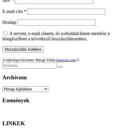
Név
*
E-mail cím
*
Honlap
A nevem, e-mail címem, és weboldalcímem mentése a
böngészőben a következő hozzászólásomhoz.
A fejlécképet készítette: Balogh Zoltán
fotossrac.com
©
Keresés
Archívum
Archívum
Események
LINKEK