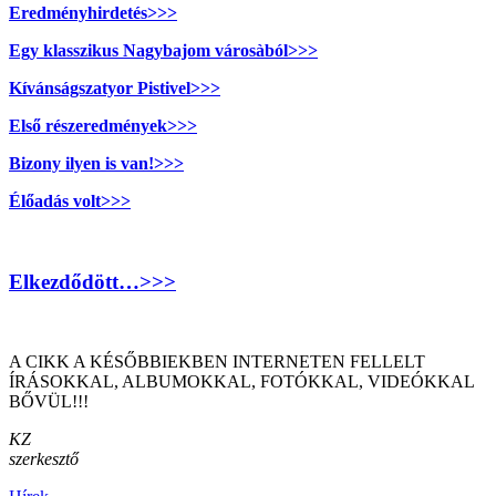
Eredményhirdetés>>>
Egy klasszikus Nagybajom városàból>>>
Kívánságszatyor Pistivel>>>
Első részeredmények>>>
Bizony ilyen is van!>>>
Élőadás volt>>>
Elkezdődött…>>>
A CIKK A KÉSŐBBIEKBEN INTERNETEN FELLELT
ÍRÁSOKKAL, ALBUMOKKAL, FOTÓKKAL, VIDEÓKKAL
BŐVÜL!!!
KZ
szerkesztő