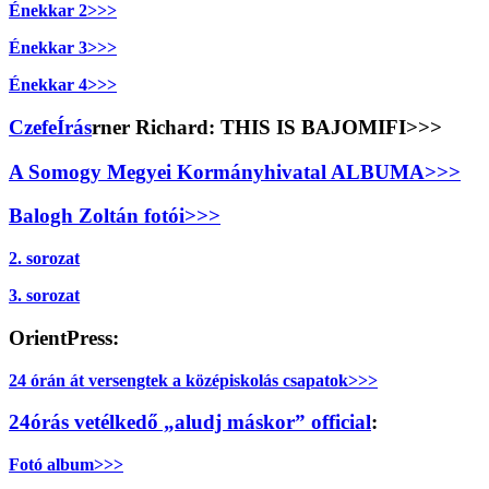
Énekkar 2>>>
Énekkar 3>>>
Énekkar 4>>>
Czefe
Írás
rner Richard: THIS IS BAJOMIFI>>>
A Somogy Megyei Kormányhivatal ALBUMA>>>
Balogh Zoltán fotói>>>
2. sorozat
3. sorozat
OrientPress:
24 órán át versengtek a középiskolás csapatok>>>
24órás vetélkedő „aludj máskor” official
:
Fotó album>>>