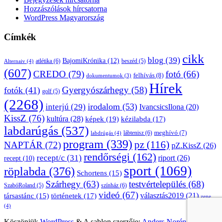
Hozzászólások hírcsatorna
WordPress Magyarország
Címkék
cikk
blog
(39)
BajomiKrónika
(12)
atlétika
(6)
beszéd
(5)
Alternaiv
(4)
(607)
CREDO
(79)
fotó
(66)
felhívás
(8)
dokumentumok
(3)
Hírek
Gyergyószárhegy
(58)
fotók
(41)
golf
(5)
(2268)
irodalom
(53)
interjú
(29)
IvancsicsIlona
(20)
KissZ
(76)
kultúra
(28)
képek
(19)
kézilabda
(17)
labdarúgás
(537)
lábtenisz
(6)
meghívó
(7)
labdrúgás
(4)
program
(339)
pz
(116)
NAPTÁR
(72)
pZ.KissZ
(26)
rendőrségi
(162)
recept/c
(31)
riport
(26)
recept
(10)
sport
(1069)
röplabda
(376)
Schortens
(15)
Szárhegy
(63)
testvértelepülés
(68)
SzabóRoland
(5)
színház
(6)
videó
(67)
választás2019
(21)
társastánc
(15)
történetek
(17)
zene
(4)
Köszönjük
WordPress
&
A sablon szerzője:
Anders Norén