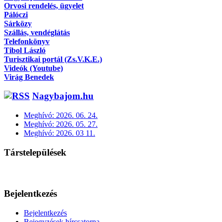
Orvosi rendelés, ügyelet
Pálóczi
Sárközy
Szállás, vendéglátás
Telefonkönyv
Tibol László
Turisztikai portál (Zs.V.K.E.)
Videók (Youtube)
Virág Benedek
Nagybajom.hu
Meghívó: 2026. 06. 24.
Meghívó: 2026. 05. 27.
Meghívó: 2026. 03 11.
Társtelepülések
Bejelentkezés
Bejelentkezés
Bejegyzések hírcsatorna