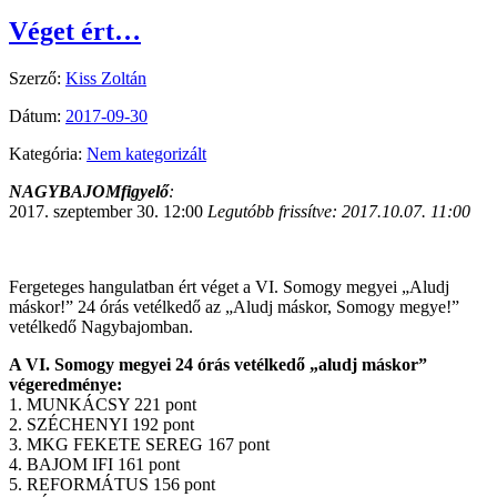
Véget ért…
Szerző:
Kiss Zoltán
Dátum:
2017-09-30
Kategória:
Nem kategorizált
NAGYBAJOMfigyelő
:
2017. szeptember 30. 12:00
Legutóbb frissítve: 2017.10.07. 11:00
Fergeteges hangulatban ért véget a VI. Somogy megyei „Aludj
máskor!” 24 órás vetélkedő az „Aludj máskor, Somogy megye!”
vetélkedő Nagybajomban.
A VI. Somogy megyei 24 órás vetélkedő „aludj máskor”
végeredménye:
1. MUNKÁCSY 221 pont
2. SZÉCHENYI 192 pont
3. MKG FEKETE SEREG 167 pont
4. BAJOM IFI 161 pont
5. REFORMÁTUS 156 pont