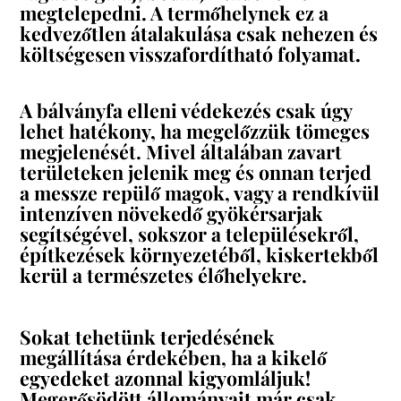
megtelepedni. A termőhelynek ez a
kedvezőtlen átalakulása csak nehezen és
költségesen visszafordítható folyamat.
A bálványfa elleni védekezés csak úgy
lehet hatékony, ha megelőzzük tömeges
megjelenését. Mivel általában zavart
területeken jelenik meg és onnan terjed
a messze repülő magok, vagy a rendkívül
intenzíven növekedő gyökérsarjak
segítségével, sokszor a településekről,
építkezések környezetéből, kiskertekből
kerül a természetes élőhelyekre.
Sokat tehetünk terjedésének
megállítása érdekében, ha a kikelő
egyedeket azonnal kigyomláljuk!
Megerősödött állományait már csak