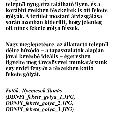
teleptől nyugatra található ilyen, és a
korábbi években fészkeltek is ott fekete
gólyák. A terület mostani átvizsgálása
során azonban kiderült, hogy jelenleg
ott nincs fekete gólya fészek.
Nagy meglepetésre, az állattartó teleptől
délre húzódó – a tapasztalatok alapján
jóval kevésbé ideális – égeresben
figyelte meg távcsövével munkatársunk
egy erdei fenyőn a fészekben kotló
fekete gólyát.
Fotók: Nyemcsok Tamás
(DDNPI_fekete_golya_1.JPG,
DDNPI_fekete_golya_2.JPG,
DDNPI_fekete_golya_3.JPG)