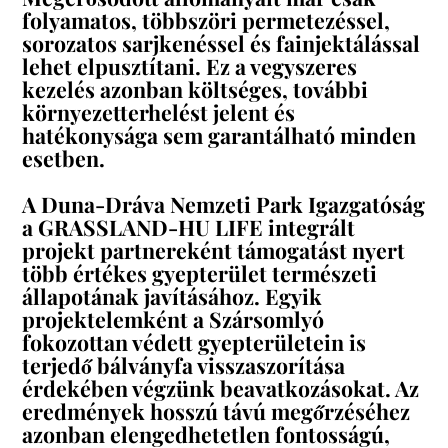
folyamatos, többszöri permetezéssel,
sorozatos sarjkenéssel és fainjektálással
lehet elpusztítani. Ez a vegyszeres
kezelés azonban költséges, további
környezetterhelést jelent és
hatékonysága sem garantálható minden
esetben.
*
A Duna-Dráva Nemzeti Park Igazgatóság
a GRASSLAND-HU LIFE integrált
projekt partnereként támogatást nyert
több értékes gyepterület természeti
állapotának javításához. Egyik
projektelemként a Szársomlyó
fokozottan védett gyepterületein is
terjedő bálványfa visszaszorítása
érdekében végzünk beavatkozásokat. Az
eredmények hosszú távú megőrzéséhez
azonban elengedhetetlen fontosságú,