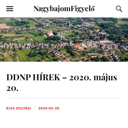
NagybajomFigyelő
DDNP HÍREK – 2020. május
20.
KISS ZOLTÁN
2020-05-20