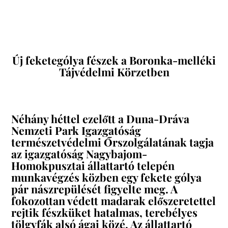
Új feketególya fészek a Boronka-melléki
Tájvédelmi Körzetben
Néhány héttel ezelőtt a Duna-Dráva
Nemzeti Park Igazgatóság
természetvédelmi Őrszolgálatának tagja
az igazgatóság Nagybajom-
Homokpusztai állattartó telepén
munkavégzés közben egy fekete gólya
pár nászrepülését figyelte meg. A
fokozottan védett madarak előszeretettel
rejtik fészküket hatalmas, terebélyes
tölgyfák alsó ágai közé. Az állattartó