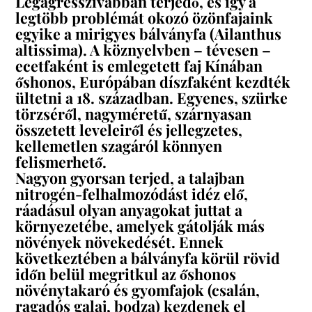
Legagresszívabban terjedő, és így a
legtöbb problémát okozó özönfajaink
egyike a mirigyes bálványfa (Ailanthus
altissima). A köznyelvben – tévesen –
ecetfaként is emlegetett faj Kínában
őshonos, Európában díszfaként kezdték
ültetni a 18. században. Egyenes, szürke
törzséről, nagyméretű, szárnyasan
összetett leveleiről és jellegzetes,
kellemetlen szagáról könnyen
felismerhető.
Nagyon gyorsan terjed, a talajban
nitrogén-felhalmozódást idéz elő,
ráadásul olyan anyagokat juttat a
környezetébe, amelyek gátolják más
növények növekedését. Ennek
következtében a bálványfa körül rövid
időn belül megritkul az őshonos
növénytakaró és gyomfajok (csalán,
ragadós galaj, bodza) kezdenek el