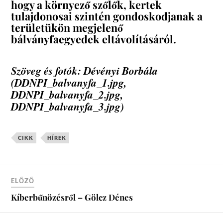
hogy a környező szőlők, kertek
tulajdonosai szintén gondoskodjanak a
területükön megjelenő
bálványfaegyedek eltávolításáról.
Szöveg és fotók: Dévényi Borbála
(DDNPI_balvanyfa_1.jpg,
DDNPI_balvanyfa_2.jpg,
DDNPI_balvanyfa_3.jpg)
CIKK
HÍREK
ELŐZŐ
Kíberbűnözésről – Gölcz Dénes