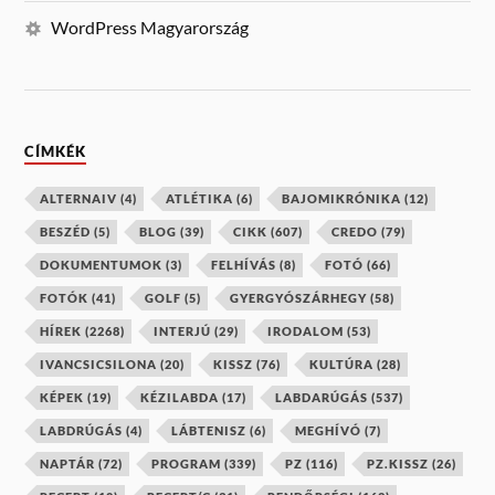
WordPress Magyarország
CÍMKÉK
ALTERNAIV
(4)
ATLÉTIKA
(6)
BAJOMIKRÓNIKA
(12)
BESZÉD
(5)
BLOG
(39)
CIKK
(607)
CREDO
(79)
DOKUMENTUMOK
(3)
FELHÍVÁS
(8)
FOTÓ
(66)
FOTÓK
(41)
GOLF
(5)
GYERGYÓSZÁRHEGY
(58)
HÍREK
(2268)
INTERJÚ
(29)
IRODALOM
(53)
IVANCSICSILONA
(20)
KISSZ
(76)
KULTÚRA
(28)
KÉPEK
(19)
KÉZILABDA
(17)
LABDARÚGÁS
(537)
LABDRÚGÁS
(4)
LÁBTENISZ
(6)
MEGHÍVÓ
(7)
NAPTÁR
(72)
PROGRAM
(339)
PZ
(116)
PZ.KISSZ
(26)