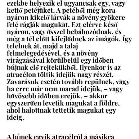
ezekbe helyezik el ugyancsak egy, vagy
kettő petéjüket. A petéből még kora
nyáron kikelő lárvák a növény gyökere
felé rágják magukat. Ezt elérve késő
nyáron, vagy ősszel bebábozódnak, és
még a tél előtt kifejlődnek az imágók. Így
telelnek át, majd a talaj
felmelegedésével, és a növény
virágzásával körülbelül egy időben
bújnak elő rejtekükből. Ilyenkor is az
atracélon töltik idejük nagy részét.
Zavarásuk esetén tovább repülnek, vagy
ha erre már nem marad idejük, – vagy
hűvösebb időben erejük, – akkor
egyszerűen levetik magukat a földre,
ahol halottnak tettetik magukat egy
ideig.
A hímek egyik atracélról a másikra