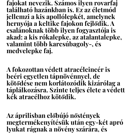
fajokat nevezik. Számos ilyen rovarfaj
található hazánkban is. Ez az életmód
jellemzi a kis apollólepkét, amelynek
hernyója a keltike fajokon fejlődik. A
csalánoknak több ilyen fogyasztója is
akad: a kis rókalepke, az atalantalepke,
valamint több karcsúbagoly-, és
medvelepke faj.
A fokozottan védett atracélcincér is
beéri egyetlen tápnövénnyel, de
kötődése nem korlátozódik kizárólag a
táplálkozásra. Szinte teljes élete a védett
kék atracélhoz kötődik.
Az áprilisban előbújó nőstények
megtermékenyítésük után egy-két apró
lyukat rágnak a növény szárára, és