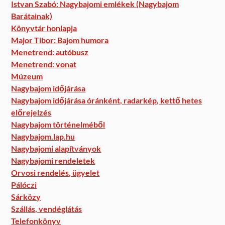
Istvan Szabó: Nagybajomi emlékek (Nagybajom
Barátainak)
Könyvtár honlapja
Major Tibor: Bajom humora
Menetrend: autóbusz
Menetrend: vonat
Múzeum
Nagybajom időjárása
Nagybajom időjárása óránként, radarkép, kettő hetes
előrejelzés
Nagybajom történelméből
Nagybajom.lap.hu
Nagybajomi alapítványok
Nagybajomi rendeletek
Orvosi rendelés, ügyelet
Pálóczi
Sárközy
Szállás, vendéglátás
Telefonkönyv