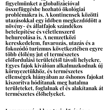
figyelmünket a globalizációval
összefüggésbe hozható ökológiai
problémákra is. A kontinensek közötti
utazásokkal egy időben megkezdődött a
növény- és állatfajok szándékos
betelepítése és véletlenszerű
behurcolása is. A nemzetközi
kereskedelem, fuvarozás, utazás és a
fokozódó turizmus következtében egyre
több élőlény jut el természetes
előfordulási területétől távoli helyekre.
Egyes fajok kiválóan alkalmazkodnak új
környezetükhöz, és természetes
ellenségek hiányában az őshonos fajokat
kiszorítva hódítanak meg hatalma
területeket, foglalnak el és alakítanak át
természetes élőhelyeket.