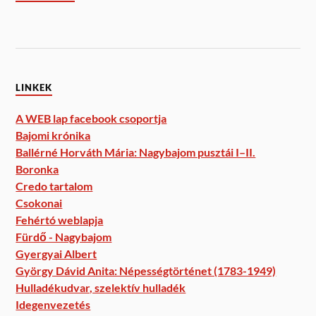
LINKEK
A WEB lap facebook csoportja
Bajomi krónika
Ballérné Horváth Mária: Nagybajom pusztái I–II.
Boronka
Credo tartalom
Csokonai
Fehértó weblapja
Fürdő - Nagybajom
Gyergyai Albert
György Dávid Anita: Népességtörténet (1783-1949)
Hulladékudvar, szelektív hulladék
Idegenvezetés