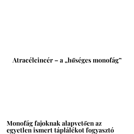
*
*
*
Atracélcincér – a „hűséges monofág”
Monofág fajoknak alapvetően az
egyetlen ismert táplálékot fogyasztó