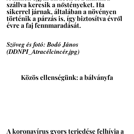
szállva keresik a nőstényeket. Ha
sikerrel járnak, általában a növényen
történik a párzás is, így biztosítva évről
évre a faj fennmaradását.
Szöveg és fotó: Bodó János
(DDNPI_Atracélcincér.jpg)
Közös ellenségünk: a bálványfa
A koronavírus gyors terjedése felhívja a