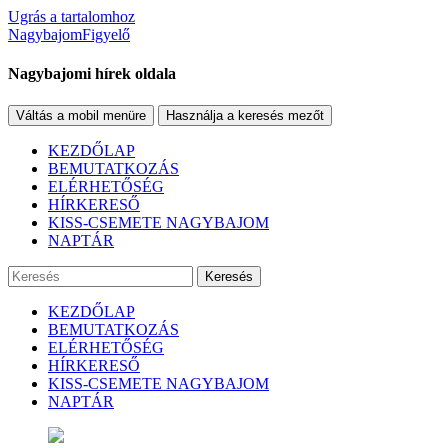
Ugrás a tartalomhoz
NagybajomFigyelő
Nagybajomi hírek oldala
Váltás a mobil menüre
Használja a keresés mezőt
KEZDŐLAP
BEMUTATKOZÁS
ELÉRHETŐSÉG
HÍRKERESŐ
KISS-CSEMETE NAGYBAJOM
NAPTÁR
Keresés
KEZDŐLAP
BEMUTATKOZÁS
ELÉRHETŐSÉG
HÍRKERESŐ
KISS-CSEMETE NAGYBAJOM
NAPTÁR