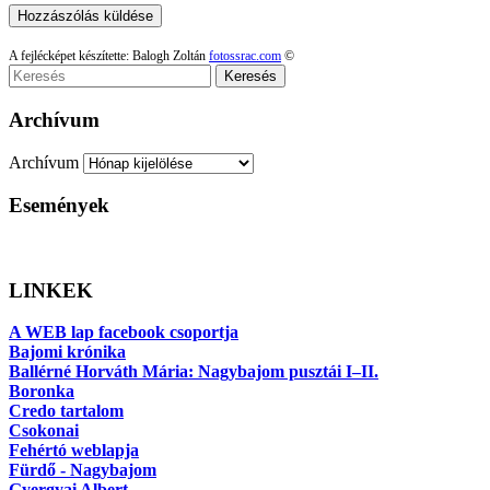
A fejlécképet készítette: Balogh Zoltán
fotossrac.com
©
Keresés
Archívum
Archívum
Események
LINKEK
A WEB lap facebook csoportja
Bajomi krónika
Ballérné Horváth Mária: Nagybajom pusztái I–II.
Boronka
Credo tartalom
Csokonai
Fehértó weblapja
Fürdő - Nagybajom
Gyergyai Albert