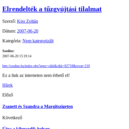
Elrendelték a tűzgyújtási tilalmat
Szerző:
Kiss Zoltán
Dátum:
2007-06-20
Kategória:
Nem kategorizált
Sonline:
2007-06-20 15:19:14
http://sonline.hu/index.php?apps=cikk&cikk=82718&rovat=210
Ez a link az interneten nem érhető el!
Hírek
Előző
Zsanett és Szandra a Margitszigeten
Következő
Újra a kilencedik helyen