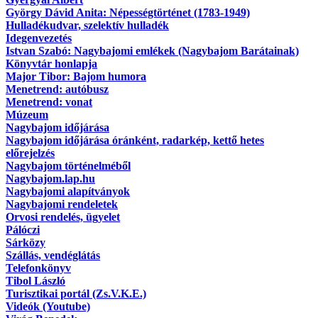
György Dávid Anita: Népességtörténet (1783-1949)
Hulladékudvar, szelektív hulladék
Idegenvezetés
Istvan Szabó: Nagybajomi emlékek (Nagybajom Barátainak)
Könyvtár honlapja
Major Tibor: Bajom humora
Menetrend: autóbusz
Menetrend: vonat
Múzeum
Nagybajom időjárása
Nagybajom időjárása óránként, radarkép, kettő hetes
előrejelzés
Nagybajom történelméből
Nagybajom.lap.hu
Nagybajomi alapítványok
Nagybajomi rendeletek
Orvosi rendelés, ügyelet
Pálóczi
Sárközy
Szállás, vendéglátás
Telefonkönyv
Tibol László
Turisztikai portál (Zs.V.K.E.)
Videók (Youtube)