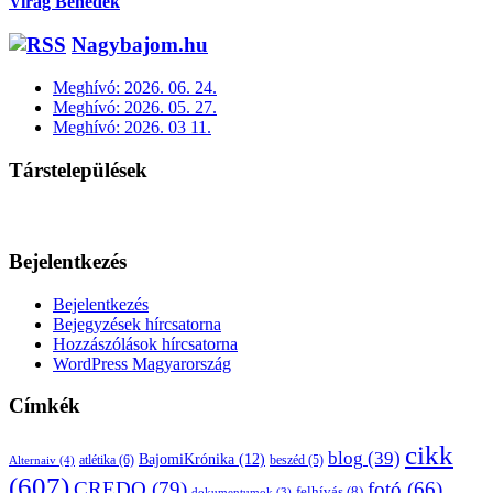
Virág Benedek
Nagybajom.hu
Meghívó: 2026. 06. 24.
Meghívó: 2026. 05. 27.
Meghívó: 2026. 03 11.
Társtelepülések
Bejelentkezés
Bejelentkezés
Bejegyzések hírcsatorna
Hozzászólások hírcsatorna
WordPress Magyarország
Címkék
cikk
blog
(39)
BajomiKrónika
(12)
atlétika
(6)
beszéd
(5)
Alternaiv
(4)
(607)
CREDO
(79)
fotó
(66)
felhívás
(8)
dokumentumok
(3)