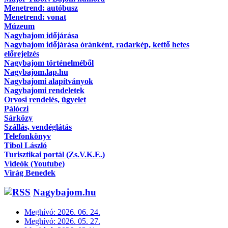
Menetrend: autóbusz
Menetrend: vonat
Múzeum
Nagybajom időjárása
Nagybajom időjárása óránként, radarkép, kettő hetes
előrejelzés
Nagybajom történelméből
Nagybajom.lap.hu
Nagybajomi alapítványok
Nagybajomi rendeletek
Orvosi rendelés, ügyelet
Pálóczi
Sárközy
Szállás, vendéglátás
Telefonkönyv
Tibol László
Turisztikai portál (Zs.V.K.E.)
Videók (Youtube)
Virág Benedek
Nagybajom.hu
Meghívó: 2026. 06. 24.
Meghívó: 2026. 05. 27.