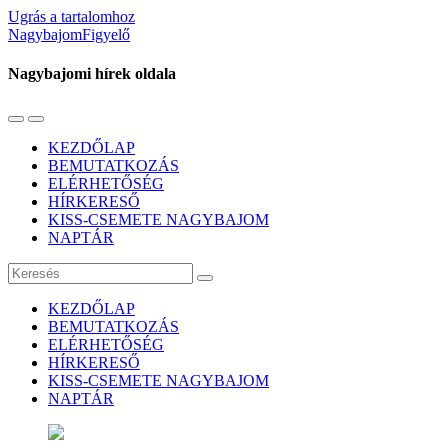
Ugrás a tartalomhoz
NagybajomFigyelő
Nagybajomi hírek oldala
Váltás
Használja
a
a
KEZDŐLAP
mobil
keresés
BEMUTATKOZÁS
menüre
mezőt
ELÉRHETŐSÉG
HÍRKERESŐ
KISS-CSEMETE NAGYBAJOM
NAPTÁR
Keresés
KEZDŐLAP
BEMUTATKOZÁS
ELÉRHETŐSÉG
HÍRKERESŐ
KISS-CSEMETE NAGYBAJOM
NAPTÁR