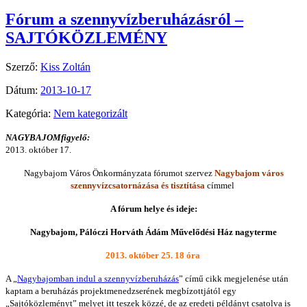
Fórum a szennyvízberuházásról –
SAJTÓKÖZLEMÉNY
Szerző:
Kiss Zoltán
Dátum:
2013-10-17
Kategória:
Nem kategorizált
NAGYBAJOMfigyelő:
2013. október 17.
Nagybajom Város Önkormányzata fórumot szervez
Nagybajom város
szennyvízcsatornázása és tisztítása
címmel
A fórum helye és ideje:
Nagybajom, Pálóczi Horváth Ádám Művelődési Ház nagyterme
2013. október 25. 18 óra
A „
Nagybajomban indul a szennyvízberuházás
” című cikk megjelenése után
kaptam a beruházás projektmenedzserének megbízottjától egy
„Sajtóközleményt” melyet itt teszek közzé, de az eredeti példányt csatolva is