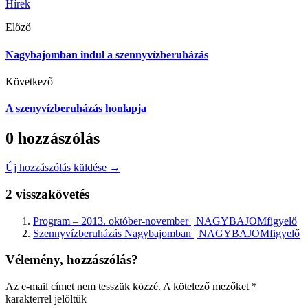
Hírek
Előző
Nagybajomban indul a szennyvízberuházás
Következő
A szenyvízberuházás honlapja
0 hozzászólás
Új hozzászólás küldése →
2 visszakövetés
Program – 2013. október-november | NAGYBAJOMfigyelő
Szennyvízberuházás Nagybajomban | NAGYBAJOMfigyelő
Vélemény, hozzászólás?
Az e-mail címet nem tesszük közzé.
A kötelező mezőket
*
karakterrel jelöltük