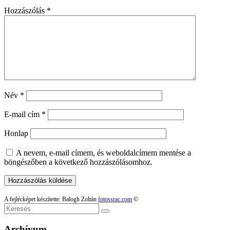
Hozzászólás
*
Név
*
E-mail cím
*
Honlap
A nevem, e-mail címem, és weboldalcímem mentése a
böngészőben a következő hozzászólásomhoz.
A fejlécképet készítette: Balogh Zoltán
fotossrac.com
©
Keresés
Archívum