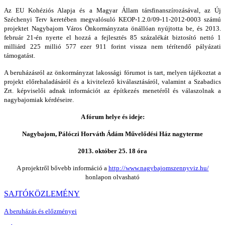
Az EU Kohéziós Alapja és a Magyar Állam társfinanszírozásával, az Új
Széchenyi Terv keretében megvalósuló KEOP-1.2.0/09-11-2012-0003 számú
projektet Nagybajom Város Önkormányzata önállóan nyújtotta be, és 2013.
február 21-én nyerte el hozzá a fejlesztés 85 százalékát biztosító nettó 1
milliárd 225 millió 577 ezer 911 forint vissza nem térítendő pályázati
támogatást.
A beruházásról az önkormányzat lakossági fórumot is tart, melyen tájékoztat a
projekt előrehaladásáról és a kivitelező kiválasztásáról, valamint a Szabadics
Zrt. képviselői adnak információt az építkezés menetéről és válaszolnak a
nagybajomiak kérdéseire.
A fórum helye és ideje:
Nagybajom, Pálóczi Horváth Ádám Művelődési Ház nagyterme
2013. október 25. 18 óra
A projektről bővebb információ a
http://www.nagybajomszennyviz.hu/
honlapon olvasható
SAJTÓKÖZLEMÉNY
A beruházás és előzményei