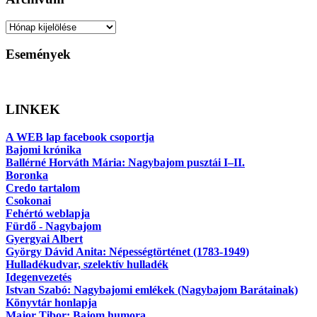
Archívum
Események
LINKEK
A WEB lap facebook csoportja
Bajomi krónika
Ballérné Horváth Mária: Nagybajom pusztái I–II.
Boronka
Credo tartalom
Csokonai
Fehértó weblapja
Fürdő - Nagybajom
Gyergyai Albert
György Dávid Anita: Népességtörténet (1783-1949)
Hulladékudvar, szelektív hulladék
Idegenvezetés
Istvan Szabó: Nagybajomi emlékek (Nagybajom Barátainak)
Könyvtár honlapja
Major Tibor: Bajom humora