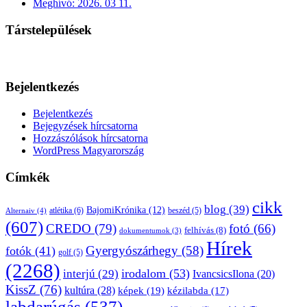
Meghívó: 2026. 03 11.
Társtelepülések
Bejelentkezés
Bejelentkezés
Bejegyzések hírcsatorna
Hozzászólások hírcsatorna
WordPress Magyarország
Címkék
cikk
blog
(39)
BajomiKrónika
(12)
atlétika
(6)
beszéd
(5)
Alternaiv
(4)
(607)
CREDO
(79)
fotó
(66)
felhívás
(8)
dokumentumok
(3)
Hírek
Gyergyószárhegy
(58)
fotók
(41)
golf
(5)
(2268)
irodalom
(53)
interjú
(29)
IvancsicsIlona
(20)
KissZ
(76)
kultúra
(28)
képek
(19)
kézilabda
(17)
labdarúgás
(537)