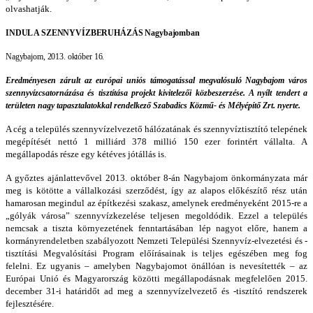
olvashatják.
INDUL A SZENNYVÍZBERUHÁZÁS Nagybajomban
Nagybajom, 2013. október 16.
Eredményesen zárult az európai uniós támogatással megvalósuló Nagybajom város
szennyvízcsatornázása és tisztítása projekt kivitelezői közbeszerzése. A nyílt tendert a
területen nagy tapasztalatokkal rendelkező Szabadics Közmű- és Mélyépítő Zrt. nyerte.
A cég a település szennyvízelvezető hálózatának és szennyvíztisztító telepének
megépítését nettó
1 milliárd 378 millió 150 ezer forintért vállalta. A
megállapodás része egy kétéves jótállás is.
A győztes ajánlattevővel 2013. október 8-án Nagybajom önkormányzata már
meg is kötötte a vállalkozási szerződést, így az alapos előkészítő rész után
hamarosan megindul az építkezési szakasz, amelynek eredményeként 2015-re a
„gólyák városa” szennyvízkezelése teljesen megoldódik. Ezzel a település
nemcsak a tiszta környezetének fenntartásában lép nagyot előre, hanem a
kormányrendeletben szabályozott Nemzeti Települési Szennyvíz-elvezetési és -
tisztítási Megvalósítási Program előírásainak is teljes egészében meg fog
felelni. Ez ugyanis – amelyben Nagybajomot önállóan is nevesítették – az
Európai Unió és Magyarország közötti megállapodásnak megfelelően 2015.
december 31-i határidőt ad meg a szennyvízelvezető és -tisztító rendszerek
fejlesztésére.