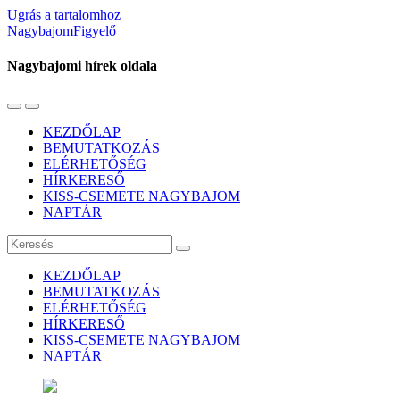
Ugrás a tartalomhoz
NagybajomFigyelő
Nagybajomi hírek oldala
Váltás
Használja
a
a
KEZDŐLAP
mobil
keresés
BEMUTATKOZÁS
menüre
mezőt
ELÉRHETŐSÉG
HÍRKERESŐ
KISS-CSEMETE NAGYBAJOM
NAPTÁR
Keresés
KEZDŐLAP
BEMUTATKOZÁS
ELÉRHETŐSÉG
HÍRKERESŐ
KISS-CSEMETE NAGYBAJOM
NAPTÁR