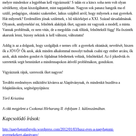
melyre mindenkor a legjobban kell vigyáznunk! S talán ez a kincs soha nem volt olyan
sérülékeny, olyan kiszolgáltatott, mint napjainkban. Nagyon sok panasz hangzik ma el
szülő, pedagógus, oktatási szakember, laikus szájából arról, hogy milyenek a mai gyerekek.
Hát milyenek? Eredendően jónak születnek, s hű tükörképei a XXI. Század társadalmának.
Olyanok, amilyenekké mi, felnőttek alakítjuk őket, ugyanis mi vagyunk a modell, a minta.
Vannak problémák, ez nem vitás, de a megoldás csak tőlünk, felnőttektől függ! Ha őszinték
akarunk lenni, bizony nekünk is kell változni, változtatni!
Addig is az a dolgunk, hogy szolgáljuk e nemes célt: a gyerekek oktatását, nevelését, hiszen
ők a JÖVŐ! Ők azok, akik minden alkalommal mosolyt tudnak csalni egy ember arcára, ők
azok, akik minden gondot és fájdalmat feledtetnek velünk, felnőttekkel. Az ő jókedvük és
szeretetük segit bennünket a mindennapokon átívelő problémákon, gondokon.
Vigyázzunk rájuk, szeressük őket nagyon!
További eredményes működést kívánva az Alapítványnak, és mindenkit buzdítva a
felajánlásokra, segítségnyújtásra:
Törő Krisztina
A cikk megjelent a Csokonai Hírharang II. évfolyam 1. különszámában.
Kapcsolódó írások:
http://nagybajomfigyelo.wordpress.com/2012/01/03/husz-eves-a-nagybajomi-
gyermekekert-alapitvany/