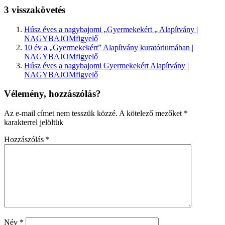
3 visszakövetés
Húsz éves a nagybajomi „Gyermekekért „ Alapítvány |
NAGYBAJOMfigyelő
10 év a „Gyermekekért” Alapítvány kuratóriumában |
NAGYBAJOMfigyelő
Húsz éves a nagybajomi Gyermekekért Alapítvány |
NAGYBAJOMfigyelő
Vélemény, hozzászólás?
Az e-mail címet nem tesszük közzé.
A kötelező mezőket
*
karakterrel jelöltük
Hozzászólás
*
Név
*