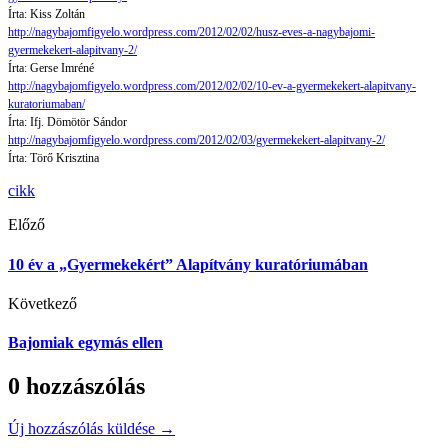
Írta: Kiss Zoltán
http://nagybajomfigyelo.wordpress.com/2012/02/02/husz-eves-a-nagybajomi-
gyermekekert-alapitvany-2/
Írta: Gerse Imréné
http://nagybajomfigyelo.wordpress.com/2012/02/02/10-ev-a-gyermekekert-alapitvany-
kuratoriumaban/
Írta: Ifj. Dömötör Sándor
http://nagybajomfigyelo.wordpress.com/2012/02/03/gyermekekert-alapitvany-2/
Írta: Törő Krisztina
cikk
Előző
10 év a „Gyermekekért” Alapítvány kuratóriumában
Következő
Bajomiak egymás ellen
0 hozzászólás
Új hozzászólás küldése →