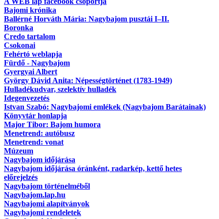
A WEB lap facebook csoportja
Bajomi krónika
Ballérné Horváth Mária: Nagybajom pusztái I–II.
Boronka
Credo tartalom
Csokonai
Fehértó weblapja
Fürdő - Nagybajom
Gyergyai Albert
György Dávid Anita: Népességtörténet (1783-1949)
Hulladékudvar, szelektív hulladék
Idegenvezetés
Istvan Szabó: Nagybajomi emlékek (Nagybajom Barátainak)
Könyvtár honlapja
Major Tibor: Bajom humora
Menetrend: autóbusz
Menetrend: vonat
Múzeum
Nagybajom időjárása
Nagybajom időjárása óránként, radarkép, kettő hetes
előrejelzés
Nagybajom történelméből
Nagybajom.lap.hu
Nagybajomi alapítványok
Nagybajomi rendeletek