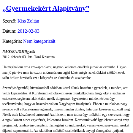
„Gyermekekért Alapítvány”
Szerző:
Kiss Zoltán
Dátum:
2012-02-03
Kategória:
Nem kategorizált
NAGYBAJOMfigyelő:
2012. február 03. Írta: Törő Krisztina
Ha meghallom ezt a szókapcsolatot, nagyon kellemes emlékek jutnak az eszembe. Ugyan
már jó pár éve nem tartozom a Kuratórium tagjai közé, mégis az elnökként eltöltött évek
talán örökre bevésték ezt a kifejezést az elmémbe és a szívembe.
Személyiségemből, hivatásomból adódóan közel állnak hozzám a gyerekek, s minden, ami
velük kapcsolatos. A Kuratórium elnökeként azon munkálkodtam, hogy őket s azokat az
embereket segítsem, akik értük, nekik dolgoznak. Igyekeztem minden évben úgy
tevékenykedni, hogy az hasznára váljon Nagybajom fiataljainak. Ebben a munkában nagy
szerepe volt a Kuratórium tagjainak, hiszen minden döntés, határozat közösen született meg.
Nekik csak köszönettel tartozom! Azt hiszem, nem tudna úgy működni egy szervezet, hogy
a tagok között nincs egyetértés, kölcsönös bizalom. Közöttünk volt! Így lehetett annyi szép
programot, rendezvényt segíteni. Támogatni kirándulásokat, versenyeket szervezni,, azokat
díjazni, szponzorálni.. Az iskolában működő szakköröknek anyagi támogatást nyújtani,