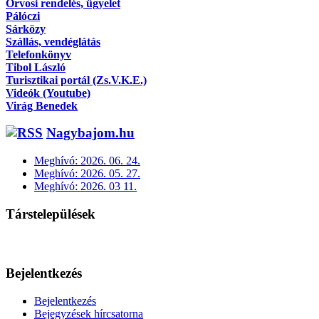
Orvosi rendelés, ügyelet
Pálóczi
Sárközy
Szállás, vendéglátás
Telefonkönyv
Tibol László
Turisztikai portál (Zs.V.K.E.)
Videók (Youtube)
Virág Benedek
Nagybajom.hu
Meghívó: 2026. 06. 24.
Meghívó: 2026. 05. 27.
Meghívó: 2026. 03 11.
Társtelepülések
Bejelentkezés
Bejelentkezés
Bejegyzések hírcsatorna