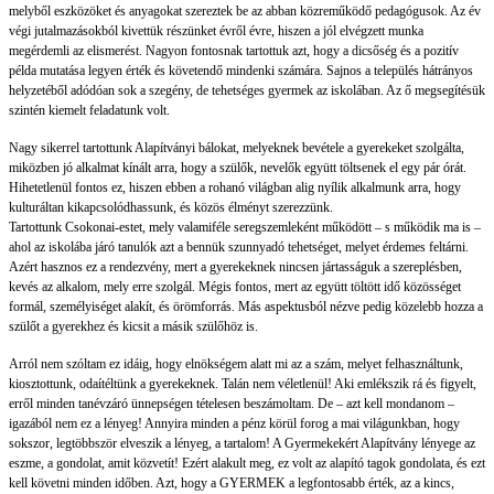
melyből eszközöket és anyagokat szereztek be az abban közreműködő pedagógusok. Az év
végi jutalmazásokból kivettük részünket évről évre, hiszen a jól elvégzett munka
megérdemli az elismerést. Nagyon fontosnak tartottuk azt, hogy a dicsőség és a pozitív
példa mutatása legyen érték és követendő mindenki számára. Sajnos a település hátrányos
helyzetéből adódóan sok a szegény, de tehetséges gyermek az iskolában. Az ő megsegítésük
szintén kiemelt feladatunk volt.
Nagy sikerrel tartottunk Alapítványi bálokat, melyeknek bevétele a gyerekeket szolgálta,
miközben jó alkalmat kínált arra, hogy a szülők, nevelők együtt töltsenek el egy pár órát.
Hihetetlenül fontos ez, hiszen ebben a rohanó világban alig nyílik alkalmunk arra, hogy
kulturáltan kikapcsolódhassunk, és közös élményt szerezzünk.
Tartottunk Csokonai-estet, mely valamiféle seregszemleként működött – s működik ma is –
ahol az iskolába járó tanulók azt a bennük szunnyadó tehetséget, melyet érdemes feltárni.
Azért hasznos ez a rendezvény, mert a gyerekeknek nincsen jártasságuk a szereplésben,
kevés az alkalom, mely erre szolgál. Mégis fontos, mert az együtt töltött idő közösséget
formál, személyiséget alakít, és örömforrás. Más aspektusból nézve pedig közelebb hozza a
szülőt a gyerekhez és kicsit a másik szülőhöz is.
Arról nem szóltam ez idáig, hogy elnökségem alatt mi az a szám, melyet felhasználtunk,
kiosztottunk, odaítéltünk a gyerekeknek. Talán nem véletlenül! Aki emlékszik rá és figyelt,
erről minden tanévzáró ünnepségen tételesen beszámoltam. De – azt kell mondanom –
igazából nem ez a lényeg! Annyira minden a pénz körül forog a mai világunkban, hogy
sokszor, legtöbbször elveszik a lényeg, a tartalom! A Gyermekekért Alapítvány lényege az
eszme, a gondolat, amit közvetít! Ezért alakult meg, ez volt az alapító tagok gondolata, és ezt
kell követni minden időben. Azt, hogy a GYERMEK a legfontosabb érték, az a kincs,