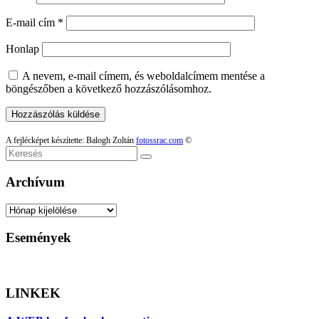
E-mail cím
*
Honlap
A nevem, e-mail címem, és weboldalcímem mentése a
böngészőben a következő hozzászólásomhoz.
A fejlécképet készítette: Balogh Zoltán
fotossrac.com
©
Keresés
Archívum
Archívum
Események
LINKEK