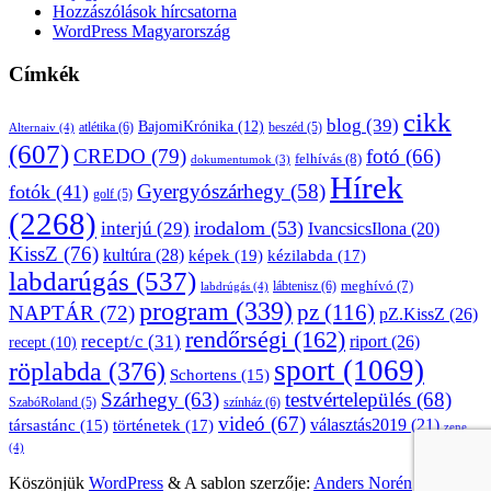
Hozzászólások hírcsatorna
WordPress Magyarország
Címkék
cikk
blog
(39)
BajomiKrónika
(12)
atlétika
(6)
beszéd
(5)
Alternaiv
(4)
(607)
CREDO
(79)
fotó
(66)
felhívás
(8)
dokumentumok
(3)
Hírek
Gyergyószárhegy
(58)
fotók
(41)
golf
(5)
(2268)
irodalom
(53)
interjú
(29)
IvancsicsIlona
(20)
KissZ
(76)
kultúra
(28)
képek
(19)
kézilabda
(17)
labdarúgás
(537)
lábtenisz
(6)
meghívó
(7)
labdrúgás
(4)
program
(339)
pz
(116)
NAPTÁR
(72)
pZ.KissZ
(26)
rendőrségi
(162)
recept/c
(31)
riport
(26)
recept
(10)
sport
(1069)
röplabda
(376)
Schortens
(15)
Szárhegy
(63)
testvértelepülés
(68)
SzabóRoland
(5)
színház
(6)
videó
(67)
választás2019
(21)
társastánc
(15)
történetek
(17)
zene
(4)
Köszönjük
WordPress
&
A sablon szerzője:
Anders Norén